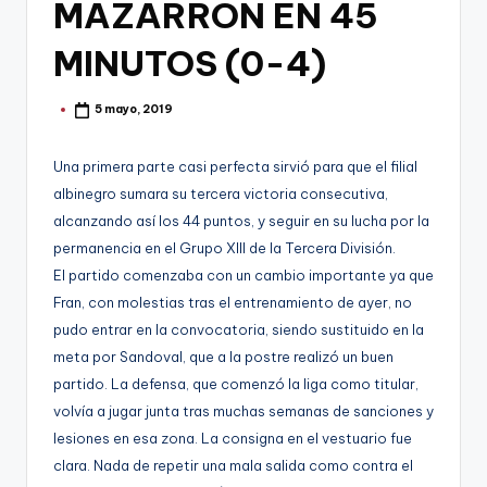
g
MAZARRÓN EN 45
o
MINUTOS (0-4)
n
o
5 mayo, 2019
Publicado
por
v
Una primera parte casi perfecta sirvió para que el filial
a
albinegro sumara su tercera victoria consecutiva,
-
alcanzando así los 44 puntos, y seguir en su lucha por la
permanencia en el Grupo XIII de la Tercera División.
F
El partido comenzaba con un cambio importante ya que
C
Fran, con molestias tras el entrenamiento de ayer, no
C
pudo entrar en la convocatoria, siendo sustituido en la
meta por Sandoval, que a la postre realizó un buen
a
partido. La defensa, que comenzó la liga como titular,
r
volvía a jugar junta tras muchas semanas de sanciones y
t
lesiones en esa zona. La consigna en el vestuario fue
clara. Nada de repetir una mala salida como contra el
a