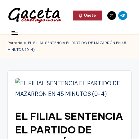
Elemento
Elemento
Saltar
Únete
del
del
al
G
menú
menú
Gaceta
contenido
a
Cartagonova,
Portada
»
EL FILIAL SENTENCIA EL PARTIDO DE MAZARRÓN EN 45
c
La
MINUTOS (0-4)
e
Web
t
que
a
te
C
informa
a
de
r
EL FILIAL SENTENCIA
Cartagena,
t
FC
EL PARTIDO DE
a
Cartagena,