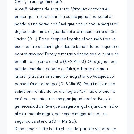
CAP, y la arenga funcionó.
g
A los 8’ minutos de encuentro, Vázquez anotaba el
e
primer gol, tras realizar una buena jugada personal en
n
banda, y una pared con Revi, que con un toque magistral
dejaba sólo, ante el guardameta, al media punta de San
a
Javier. (0-1). Poco después llegaba el segundo tras un
buen centro de Javi Inglés desde banda derecha que era
controlado por Tote y rematado desde casi el punto de
penalti con pierna diestra (0-2 Min 13). Otra jugada por
banda derecha acababa en falta, al borde del área
lateral, y tras un lanzamiento magistral de Vázquez se
conseguía el tercer gol (0-3 Min 16). Para finalizar esa
salida en tromba de los albinegros Kuki hacía el cuarto
en área pequeña, tras una gran jugada colectiva, y la
generosidad de Revi que aseguró el gol dejando en sólo
al extremo albinegro, de manera magistral, con su
segunda asistencia (0-4 Min 25).
Desde ese minuto hasta el final del partido ya poco se