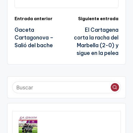
Li
b
a
A
e
n
o
m
p
Tr
k
o
p
a
Navegación
Entrada anterior
Siguiente entrada
k
n
Gaceta
El Cartagena
de
sl
Cartagonova –
corta la racha del
entradas
Salió del bache
Marbella (2-0) y
a
sigue en la pelea
te