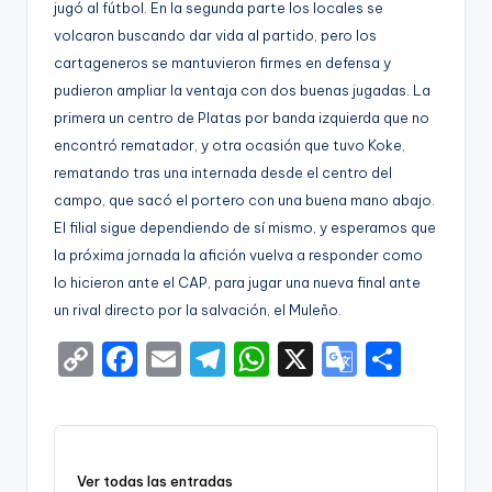
jugó al fútbol. En la segunda parte los locales se
volcaron buscando dar vida al partido, pero los
cartageneros se mantuvieron firmes en defensa y
pudieron ampliar la ventaja con dos buenas jugadas. La
primera un centro de Platas por banda izquierda que no
encontró rematador, y otra ocasión que tuvo Koke,
rematando tras una internada desde el centro del
campo, que sacó el portero con una buena mano abajo.
El filial sigue dependiendo de sí mismo, y esperamos que
la próxima jornada la afición vuelva a responder como
lo hicieron ante el CAP, para jugar una nueva final ante
un rival directo por la salvación, el Muleño.
C
F
E
T
W
X
G
S
o
a
m
el
h
o
h
p
c
ai
e
a
o
ar
y
e
l
gr
ts
gl
e
Ver todas las entradas