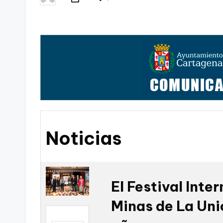
Publicado
t
por
FC
a
Cartagena,
g
o
n
o
Noticias
v
a
-
El Festival Inte
F
Minas de La Uni
C