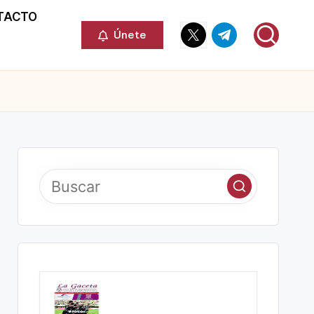
TACTO
Elemento
Elemento
Únete
del
del
menú
menú