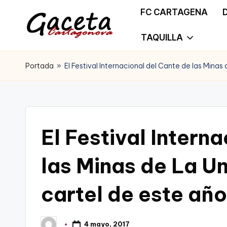
FC CARTAGENA
Saltar
TAQUILLA
G
Gaceta
al
a
Portada
»
El Festival Internacional del Cante de las Minas
Cartagonova,
contenido
c
La
e
Web
t
El Festival Intern
que
a
te
las Minas de La U
C
informa
cartel de este año
a
de
r
Cartagena,
4 mayo, 2017