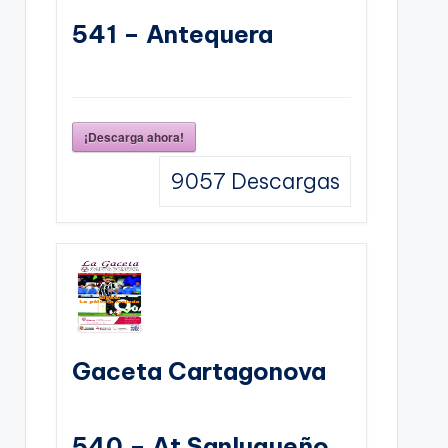
541 – Antequera
¡Descarga ahora!
9057
Descargas
Gaceta Cartagonova
540 – At Sanluqueño