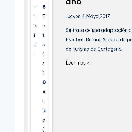
año
+
6
C
Jueves 4 Mayo 2017
I
F
a
n
o
Se trata de una adaptación d
r
f
t
Esteban Bernal. Al acto de pr
o
o
t
de Turismo de Cartagena
:
(
a
Leer más >
s
g
)
0
e
A
n
u
a
di
o
(