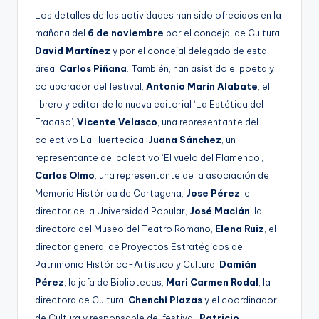
Los detalles de las actividades han sido ofrecidos en la
mañana del
6 de noviembre
por el concejal de Cultura,
David Martínez
y por el concejal delegado de esta
área,
Carlos Piñana
. También, han asistido el poeta y
colaborador del festival,
Antonio Marín Alabate
, el
librero y editor de la nueva editorial ‘La Estética del
Fracaso’,
Vicente Velasco
, una representante del
colectivo La Huertecica,
Juana Sánchez
, un
representante del colectivo ‘El vuelo del Flamenco’,
Carlos Olmo
, una representante de la asociación de
Memoria Histórica de Cartagena,
Jose Pérez
, el
director de la Universidad Popular,
José Macián
, la
directora del Museo del Teatro Romano,
Elena Ruiz
, el
director general de Proyectos Estratégicos de
Patrimonio Histórico-Artístico y Cultura,
Damián
Pérez
, la jefa de Bibliotecas,
Mari Carmen Rodal
, la
directora de Cultura,
Chenchi Plazas
y el coordinador
de Cultura y responsable del festival,
Patricio