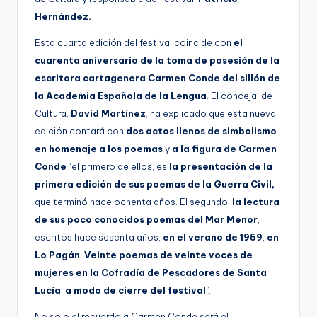
Hernández.
Esta cuarta edición del festival coincide con
el
cuarenta aniversario de la toma de posesión de la
escritora cartagenera Carmen Conde del sillón de
la Academia Española de la Lengua
. El concejal de
Cultura,
David Martínez
, ha explicado que esta nueva
edición contará con
dos actos llenos de simbolismo
en homenaje a los poemas
y
a la figura de Carmen
Conde
“el primero de ellos, es
la presentación de la
primera edición de sus poemas de la Guerra Civil,
que terminó hace ochenta años. El segundo,
la lectura
de sus poco conocidos poemas del Mar Menor
,
escritos hace sesenta años,
en el verano de 1959
,
en
Lo Pagán
.
Veinte poemas
de veinte voces de
mujeres en la Cofradía de Pescadores de Santa
Lucía
,
a modo de cierre del festival
”.
No solo el recuerdo a Carmen Conde será el