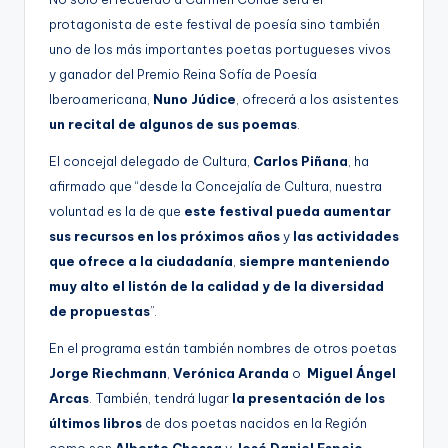
protagonista de este festival de poesía sino también
uno de los más importantes poetas portugueses vivos
y ganador del Premio Reina Sofía de Poesía
Iberoamericana,
Nuno Júdice
, ofrecerá a los asistentes
un recital de algunos de sus poemas
.
El concejal delegado de Cultura,
Carlos Piñana
, ha
afirmado que “desde la Concejalía de Cultura, nuestra
voluntad es la de que
este festival pueda aumentar
sus recursos en los próximos años
y
las actividades
que ofrece a la ciudadanía
,
siempre manteniendo
muy alto el listón de la calidad y
de la diversidad
de propuestas
”.
En el programa están también nombres de otros poetas
Jorge Riechmann
,
Verónica Aranda
o
Miguel Ángel
Arcas
. También, tendrá lugar
la presentación de los
últimos libros
de dos poetas nacidos en la Región
como son
Alberto Chessa
y
José Daniel Espejo
.