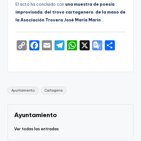
El acto ha concluido con
una muestra de poesía
improvisada
,
del trovo cartagenero
,
de la mano de
la Asociación Trovera José María Marín
.
C
F
E
T
W
X
G
S
o
a
m
el
h
o
h
p
c
ai
e
a
o
ar
y
e
l
gr
ts
gl
e
Li
b
a
A
e
Etiquetas:
Ayuntamiento
Cartagena
n
o
m
p
Tr
k
o
p
a
k
n
Ayuntamiento
sl
Ver todas las entradas
a