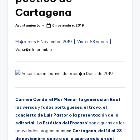
g
Cartagena
o
n
Ayuntamiento
6 noviembre, 2019
Publicado
o
por
v
A
Mi�rcoles 6 Noviembre 2019 | Visto: 68 veces |
|
u
Versi�n Imprimible
a
d
-
i
F
o
C
C
Carmen Conde
,
el Mar Menor
,
la generación Beat
,
a
los versos
y
fados portugueses
,
el trovo
,
el
r
concierto de Luis Pastor
o
la presentación de la
editorial ‘La Estética del Fracaso’
son algunas de las
t
actividades programadas
en Cartagena
,
del 14 al 23
a
de noviembre
,
dentro de la cuarta edición del