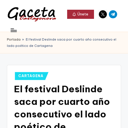
Elemento
Elemento
Saltar
Únete
del
del
al
G
menú
menú
Gaceta
contenido
a
Cartagonova,
Portada
»
El festival Deslinde saca por cuarto año consecutivo el
c
La
lado poético de Cartagena
e
Web
t
que
a
te
Publicado
CARTAGENA
C
en
informa
El festival Deslinde
a
de
saca por cuarto año
r
Cartagena,
t
consecutivo el lado
FC
a
poético de
Cartagena,