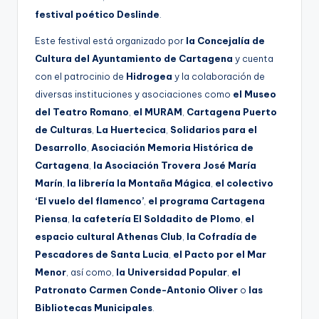
g
festival poético Deslinde
.
e
Este festival está organizado por
la Concejalía de
n
Cultura del Ayuntamiento de Cartagena
y cuenta
con el patrocinio de
Hidrogea
y la colaboración de
a
diversas instituciones y asociaciones como
el Museo
del Teatro Romano
,
el MURAM
,
Cartagena Puerto
de Culturas
,
La Huertecica
,
Solidarios para el
Desarrollo
,
Asociación Memoria Histórica de
Cartagena
,
la Asociación Trovera José María
Marín
,
la librería la Montaña Mágica
,
el colectivo
‘El vuelo del flamenco’
,
el programa Cartagena
Piensa
,
la cafetería El Soldadito de Plomo
,
el
espacio cultural Athenas Club
,
la Cofradía de
Pescadores de Santa Lucia
,
el Pacto por el Mar
Menor
, así como,
la Universidad Popular
,
el
Patronato Carmen Conde-Antonio Oliver
o
las
Bibliotecas Municipales
.