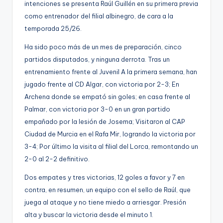
intenciones se presenta Raúl Guillén en su primera previa
g
como entrenador del filial albinegro, de cara a la
e
temporada 25/26.
n
Ha sido poco más de un mes de preparación, cinco
a
partidos disputados, y ninguna derrota. Tras un
entrenamiento frente al Juvenil A la primera semana, han
jugado frente al CD Algar, con victoria por 2-3; En
Archena donde se empató sin goles; en casa frente al
Palmar, con victoria por 3-0 en un gran partido
empañado por la lesión de Josema; Visitaron al CAP
Ciudad de Murcia en el Rafa Mir, logrando la victoria por
3-4; Por último la visita al filial del Lorca, remontando un
2-0 al 2-2 definitivo.
Dos empates y tres victorias, 12 goles a favor y 7 en
contra, en resumen, un equipo con el sello de Raúl, que
juega al ataque y no tiene miedo a arriesgar. Presión
alta y buscar la victoria desde el minuto 1.