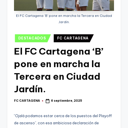
g
o
El FC Cartagena ‘B’ pone en marcha la Tercera en Ciudad
n
Jardín.
o
Publicado
v
DESTACADOS
FC CARTAGENA
en
a
El FC Cartagena ‘B’
-
pone en marcha la
F
Tercera en Ciudad
C
C
Jardín.
a
FC CARTAGENA
6 septiembre, 2025
Publicado
r
por
t
“Ojalá podamos estar cerca de los puestos del Playoff
a
de ascenso”, con esa ambiciosa declaración de