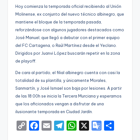
Hoy comienza la temporada oficial recibiendo al Unión
Molinense, ex conjunto del nuevo técnico albinegro, que
mantiene el bloque de la temporada pasada,
reforzándose con algunos jugadores destacados como
José Manuel, que llegó a debutar con el primer equipo
del FC Cartagena, o Raúl Martínez desde el Yeclano.
Dirigidos por Juanvi López buscarán repetir en la zona
de playoff.
De cara al partido, el filial albinegro cuenta con casi la
totalidad de su plantilla, y únicamente Morales,
Sanmartín, y José Ismael son baja por lesiones. A partir
de las 18:00h se inicia la Tercera Murciana y esperamos
que los aficionados vengan a disfrutar de una
ilusionante temporada en Ciudad Jardín.
C
F
E
T
W
X
G
S
o
a
m
el
h
o
h