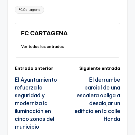
p
c
ai
e
a
o
ar
Etiquetas:
FC Cartagena
y
e
l
gr
ts
gl
e
Li
b
a
A
e
n
o
m
p
Tr
FC CARTAGENA
k
o
p
a
Ver todas las entradas
k
n
sl
Navegación
Entrada anterior
Siguiente entrada
a
El Ayuntamiento
El derrumbe
te
de
refuerza la
parcial de una
entradas
seguridad y
escalera obliga a
moderniza la
desalojar un
iluminación en
edificio en la calle
cinco zonas del
Honda
municipio