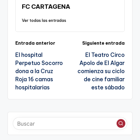
n
o
m
p
Tr
FC CARTAGENA
k
o
p
a
Ver todas las entradas
k
n
sl
Navegación
Entrada anterior
Siguiente entrada
a
El hospital
El Teatro Circo
te
de
Perpetuo Socorro
Apolo de El Algar
entradas
dona a la Cruz
comienza su ciclo
Roja 16 camas
de cine familiar
hospitalarias
este sábado