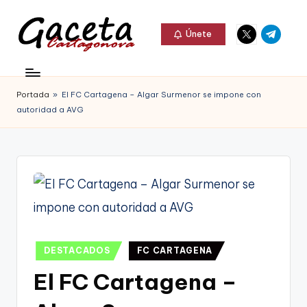
Elemento
Elemento
Saltar
Únete
del
del
al
G
menú
menú
Gaceta
contenido
a
Cartagonova,
Portada
»
El FC Cartagena – Algar Surmenor se impone con
c
La
autoridad a AVG
e
Web
t
que
a
te
C
informa
a
de
r
Publicado
Cartagena,
DESTACADOS
FC CARTAGENA
t
en
FC
El FC Cartagena –
a
Cartagena,