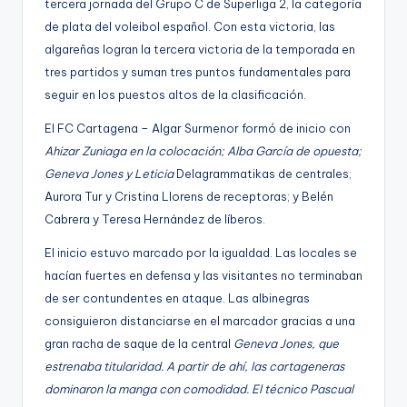
tercera jornada del Grupo C de Superliga 2, la categoría
g
de plata del voleibol español. Con esta victoria, las
e
algareñas logran la tercera victoria de la temporada en
n
tres partidos y suman tres puntos fundamentales para
seguir en los puestos altos de la clasificación.
a
El FC Cartagena – Algar Surmenor formó de inicio con
Ahizar Zuniaga en la colocación; Alba García de opuesta;
Geneva
Jones y Leticia
Delagrammatikas de centrales;
Aurora Tur y Cristina Llorens de receptoras; y Belén
Cabrera y Teresa Hernández de líberos.
El inicio estuvo marcado por la igualdad. Las locales se
hacían fuertes en defensa y las visitantes no terminaban
de ser contundentes en ataque. Las albinegras
consiguieron distanciarse en el marcador gracias a una
gran racha de saque de la central
Geneva
Jones, que
estrenaba titularidad. A partir de ahí, las cartageneras
dominaron la manga con comodidad. El técnico Pascual