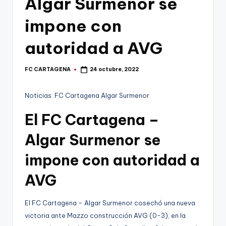
Algar Surmenor se
g
o
impone con
n
autoridad a AVG
o
v
FC CARTAGENA
24 octubre, 2022
Publicado
por
a
Noticias: FC Cartagena Algar Surmenor
-
El FC Cartagena –
F
C
Algar Surmenor se
C
impone con autoridad a
a
AVG
r
t
El FC Cartagena – Algar Surmenor cosechó una nueva
victoria ante Mazzo construcción AVG (0-3), en la
a