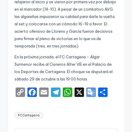
relajaron al inicio y se vieron por primera vez por debajo
en el marcador (14-10). A pesar de un combativo AVG,
las algareñas impusieron su calidad para darle la vuelta
al set y colocarse con un cómodo 16-19 a favor. El
acierto ofensivo de Llorens y García fueron decisivos
para firmar el pleno de victorias en lo que va de
temporada (tres, en tres jornadas).
En la próxima jornada, el FC Cartagena – Algar
Surmenor recibe al Cisneros Alter VB en el Palacio de
los Deportes de Cartagena. El choque se disputará el
sábado 29 de octubre a las 19:00 horas.
C
F
E
T
W
X
G
S
o
a
m
el
h
o
h
p
c
ai
e
a
o
ar
Etiquetas:
FC Cartagena
y
e
l
gr
ts
gl
e
Li
b
a
A
e