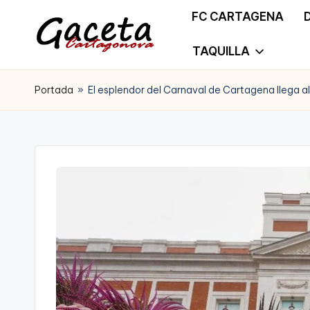
FC CARTAGENA
Saltar
TAQUILLA
G
Gaceta
al
a
Portada
»
El esplendor del Carnaval de Cartagena llega a
Cartagonova,
contenido
c
La
e
Web
t
que
a
te
C
informa
a
de
r
Cartagena,