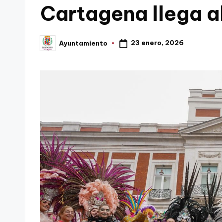
Cartagena llega a
C
a
23 enero, 2026
Ayuntamiento
Publicado
por
r
t
a
g
e
n
a