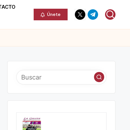
TACTO
Elemento
Elemento
Únete
del
del
menú
menú