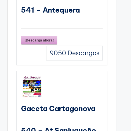
541 – Antequera
¡Descarga ahora!
9050
Descargas
Gaceta Cartagonova
540 – At Sanluqueño