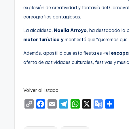
explosión de creatividad y fantasía del Carnava
coreografías contagiosas.
La alcaldesa,
Noelia Arroyo
, ha destacado la 
motor turístico y
manfiestó que “queremos que 
Además, apostilló que esta fiesta es «el
escapar
oferta de actividades culturales, festivas y music
Volver al listado
C
F
E
T
W
X
G
S
o
a
m
el
h
o
h
p
c
ai
e
a
o
ar