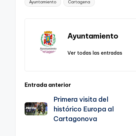
y
e
l
gr
ts
gl
e
Ayuntamiento
Cartagena
Etiquetas:
Li
b
a
A
e
n
o
m
p
Tr
k
o
p
a
Ayuntamiento
k
n
sl
Ver todas las entradas
a
te
Navegación
Entrada anterior
Primera visita del
de
histórico Europa al
entradas
Cartagonova