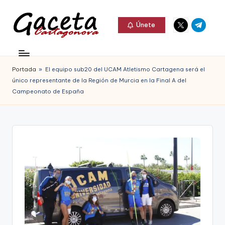
Elemento
Elemento
Saltar
Únete
del
del
al
G
menú
menú
Gaceta
contenido
a
Cartagonova,
Portada
»
El equipo sub20 del UCAM Atletismo Cartagena será el
c
La
único representante de la Región de Murcia en la Final A del
e
Campeonato de España
Web
t
que
a
te
C
informa
a
de
r
Cartagena,
t
FC
a
Cartagena,