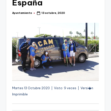
España
g
e
Ayuntamiento
13 octubre, 2020
Publicado
por
n
a
Martes 13 Octubre 2020 | Visto: 9 veces | Versi�n
Imprimible