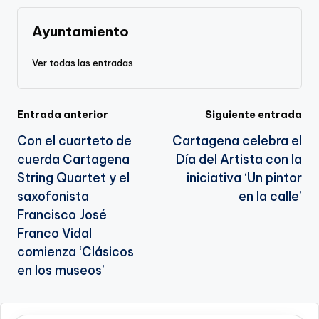
k
o
p
a
k
n
Ayuntamiento
sl
Ver todas las entradas
a
te
Navegación
Entrada anterior
Siguiente entrada
Con el cuarteto de
Cartagena celebra el
de
cuerda Cartagena
Día del Artista con la
entradas
String Quartet y el
iniciativa ‘Un pintor
saxofonista
en la calle’
Francisco José
Franco Vidal
comienza ‘Clásicos
en los museos’