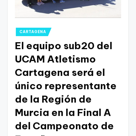
g
o
n
o
Publicado
CARTAGENA
en
v
El equipo sub20 del
a
UCAM Atletismo
-
Cartagena será el
F
C
único representante
C
de la Región de
a
Murcia en la Final A
r
t
del Campeonato de
a