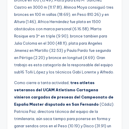
bronce en 100 (13.49), Plata para Eva Mª Sanchez
Castro en 3000 m (11.17.81), Ahinoa Moya consiguió tres
bronces en 100 m vallas (18.69), en Peso 810.26) y en
Altura (1.46), Africa Hernández fue plata en 1500
obstáculos con marca personal (6.16.58), Marta
Rosique era 3º en triple (9.90), bronce tambien para
Julia Coloma en el 300 (48.11), plata para Angeles
Jimenez en Martillo (32.53) y Paula Pardo fue segunda
en Pértiga (2.20) y bronce en longitud (4.69). Gran
trabajo es esta categoría de la responsable del equipo
sub16 Toñi López y los técnicos Gabi Lorente y Alfredo.
Como cierre a tanta actividad,
tres atletas
veteranos del UCAM Atletismo Cartagena
vinieron cargados de preseas del Campeonato de
España Master disputado en San Fernando
(Cádiz).
Patricia Paz, directora técnica del equipo de la
trimilenaria, aún saca tiempo para ponerse en forma y
ganar sendos oros en el Peso (10.19) y Disco (31.91) un