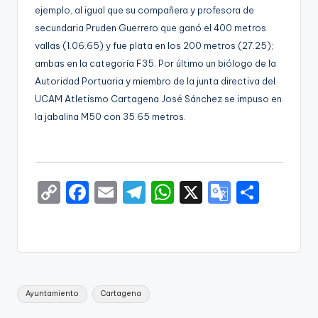
ejemplo, al igual que su compañera y profesora de
secundaria Pruden Guerrero que ganó el 400 metros
vallas (1.06.65) y fue plata en los 200 metros (27.25);
ambas en la categoría F35. Por último un biólogo de la
Autoridad Portuaria y miembro de la junta directiva del
UCAM Atletismo Cartagena José Sánchez se impuso en
la jabalina M50 con 35.65 metros.
C
F
E
T
W
X
G
S
o
a
m
el
h
o
h
p
c
ai
e
a
o
ar
y
e
l
gr
ts
gl
e
Li
b
a
A
e
Etiquetas:
Ayuntamiento
Cartagena
n
o
m
p
Tr