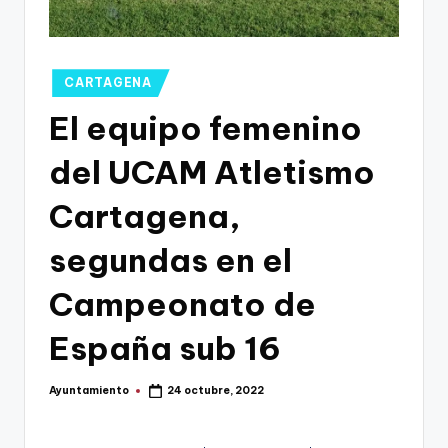
g
o
n
Publicado
CARTAGENA
o
en
El equipo femenino
v
del UCAM Atletismo
a
-
Cartagena,
F
segundas en el
C
Campeonato de
C
a
España sub 16
r
Ayuntamiento
24 octubre, 2022
t
Publicado
por
a