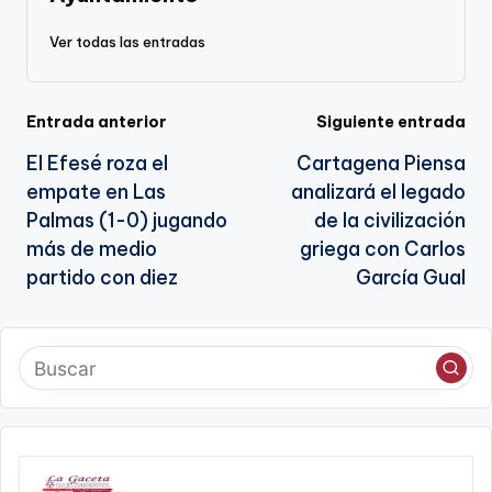
sl
Ver todas las entradas
a
te
Navegación
Entrada anterior
Siguiente entrada
El Efesé roza el
Cartagena Piensa
de
empate en Las
analizará el legado
entradas
Palmas (1-0) jugando
de la civilización
más de medio
griega con Carlos
partido con diez
García Gual