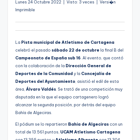
Lunes 24 Octubre 2022 | Visto: 3 veces | Versi�n
g
Imprimible
e
n
a
La
Pista municipal de Atletismo de Cartagena
celebró el pasado
sábado 22 de octubre
la final B del
Campeonato de España sub 16
. Al evento, que contó
con la colaboración de la
Dirección General de
Deportes de la Comunidad
y la
Concejalía de
Deportes del Ayuntamiento
, asistió el edil de esta
área,
Álvaro Valdés
. Se trató de una competición muy
disputada en la que el equipo cartagenero logró
alcanzar la segunda posición, por detrás del equipo
Bahía de Algeciras.
El pódium se lo repartieron
Bahía de Algeciras
con un
total de 13.561 puntos,
UCAM Atletismo Cartagena
con 13.355 puntos y
Atletismo Albacete
con 13.304