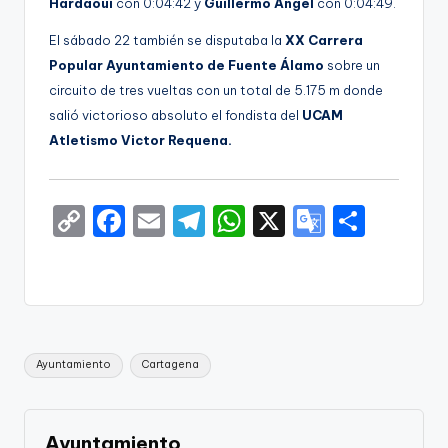
Hardaoui
con 0:04:42 y
Guillermo Ángel
con 0:04:49.
El sábado 22 también se disputaba la
XX Carrera
Popular Ayuntamiento de Fuente Álamo
sobre un
circuito de tres vueltas con un total de 5.175 m donde
salió victorioso absoluto el fondista del
UCAM
Atletismo Victor Requena.
C
F
E
T
W
X
G
S
o
a
m
el
h
o
h
p
c
ai
e
a
o
ar
y
e
l
gr
ts
gl
e
Li
b
a
A
e
Etiquetas:
Ayuntamiento
Cartagena
n
o
m
p
Tr
k
o
p
a
k
n
Ayuntamiento