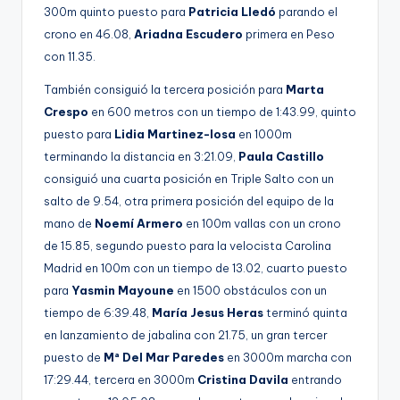
300m quinto puesto para
Patricia Lledó
parando el
crono en 46.08,
Ariadna Escudero
primera en Peso
con 11.35.
También consiguió la tercera posición para
Marta
Crespo
en 600 metros con un tiempo de 1:43.99, quinto
puesto para
Lidia Martinez-losa
en 1000m
terminando la distancia en 3:21.09,
Paula Castillo
consiguió una cuarta posición en Triple Salto con un
salto de 9.54, otra primera posición del equipo de la
mano de
Noemí Armero
en 100m vallas con un crono
de 15.85, segundo puesto para la velocista Carolina
Madrid en 100m con un tiempo de 13.02, cuarto puesto
para
Yasmin Mayoune
en 1500 obstáculos con un
tiempo de 6:39.48,
María Jesus Heras
terminó quinta
en lanzamiento de jabalina con 21.75, un gran tercer
puesto de
Mª Del Mar Paredes
en 3000m marcha con
17:29.44, tercera en 3000m
Cristina Davila
entrando