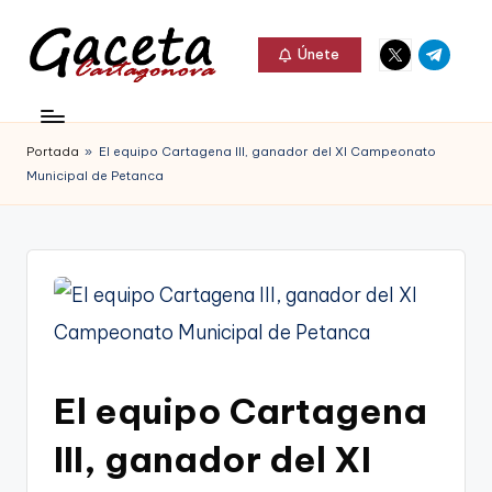
Elemento
Elemento
Saltar
Únete
del
del
al
G
menú
menú
Gaceta
contenido
a
Cartagonova,
Portada
»
El equipo Cartagena III, ganador del XI Campeonato
c
La
Municipal de Petanca
e
Web
t
que
a
te
C
informa
a
de
r
El equipo Cartagena
Cartagena,
t
FC
III, ganador del XI
a
Cartagena,