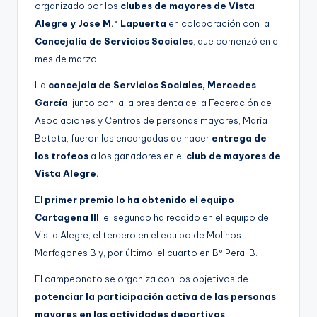
organizado por los
clubes de mayores de Vista
g
Alegre y Jose M.ª Lapuerta
en colaboración con la
e
Concejalía de Servicios Sociales
, que comenzó en el
n
mes de marzo.
a
La
concejala de Servicios Sociales, Mercedes
García
, junto con la la presidenta de la Federación de
Asociaciones y Centros de personas mayores, María
Beteta, fueron las encargadas de hacer
entrega de
los trofeos
a los ganadores en el
club de mayores de
Vista Alegre.
El
primer premio lo ha obtenido el equipo
Cartagena III
, el segundo ha recaído en el equipo de
Vista Alegre, el tercero en el equipo de Molinos
Marfagones B y, por último, el cuarto en Bº Peral B.
El campeonato se organiza con los objetivos de
potenciar la participación activa de las personas
mayores en las actividades deportivas