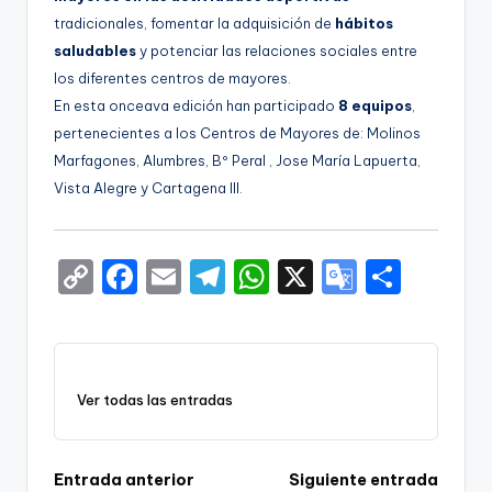
tradicionales, fomentar la adquisición de
hábitos
saludables
y potenciar las relaciones sociales entre
los diferentes centros de mayores.
En esta onceava edición han participado
8 equipos
,
pertenecientes a los Centros de Mayores de: Molinos
Marfagones, Alumbres, Bº Peral , Jose María Lapuerta,
Vista Alegre y Cartagena III.
C
F
E
T
W
X
G
S
o
a
m
el
h
o
h
p
c
ai
e
a
o
ar
y
e
l
gr
ts
gl
e
Ver todas las entradas
Li
b
a
A
e
n
o
m
p
Tr
k
o
p
a
Navegación
Entrada anterior
Siguiente entrada