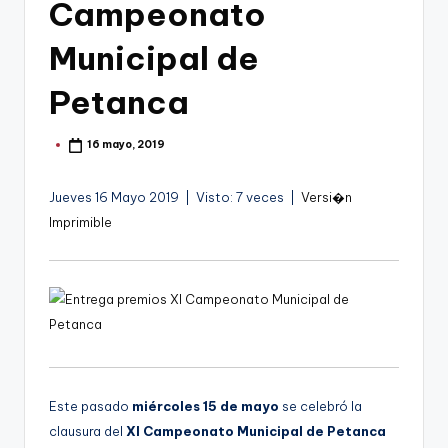
g
Campeonato
o
Municipal de
n
Petanca
o
v
16 mayo, 2019
Publicado
por
a
Jueves 16 Mayo 2019 | Visto: 7 veces |
Versi�n
-
Imprimible
F
C
C
a
r
t
Este pasado
miércoles 15 de mayo
se celebró la
a
clausura del
XI Campeonato Municipal de Petanca