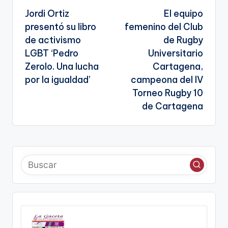
k
n
Jordi Ortiz
El equipo
de
sl
presentó su libro
femenino del Club
entradas
de activismo
de Rugby
a
LGBT ‘Pedro
Universitario
te
Zerolo. Una lucha
Cartagena,
por la igualdad’
campeona del IV
Torneo Rugby 10
de Cartagena