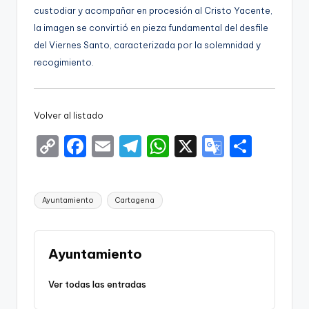
custodiar y acompañar en procesión al Cristo Yacente,
la imagen se convirtió en pieza fundamental del desfile
del Viernes Santo, caracterizada por la solemnidad y
recogimiento.
Volver al listado
C
F
E
T
W
X
G
S
o
a
m
el
h
o
h
p
c
ai
e
a
o
ar
Etiquetas:
Ayuntamiento
Cartagena
y
e
l
gr
ts
gl
e
Li
b
a
A
e
n
o
m
p
Tr
Ayuntamiento
k
o
p
a
Ver todas las entradas
k
n