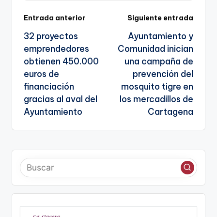
sl
Navegación
Entrada anterior
Siguiente entrada
a
32 proyectos
Ayuntamiento y
te
de
emprendedores
Comunidad inician
entradas
obtienen 450.000
una campaña de
euros de
prevención del
financiación
mosquito tigre en
gracias al aval del
los mercadillos de
Ayuntamiento
Cartagena