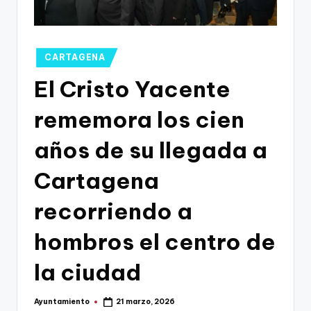
g
o
n
Publicado
CARTAGENA
o
en
El Cristo Yacente
v
rememora los cien
a
-
años de su llegada a
F
Cartagena
C
recorriendo a
C
a
hombros el centro de
r
la ciudad
t
a
Ayuntamiento
21 marzo, 2026
Publicado