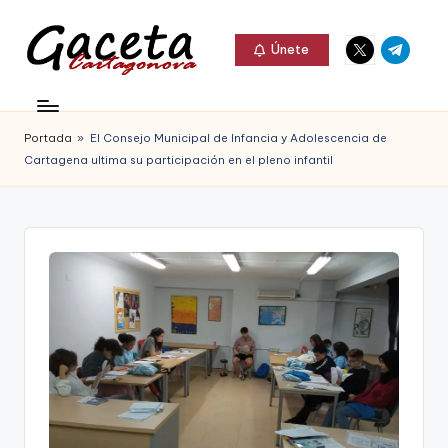
Elemento
Elemento
Saltar
Únete
del
del
al
G
menú
menú
Gaceta
contenido
a
Cartagonova,
Portada
»
El Consejo Municipal de Infancia y Adolescencia de
c
La
Cartagena ultima su participación en el pleno infantil
e
Web
t
que
a
te
C
informa
a
de
r
Cartagena,
t
FC
a
Cartagena,