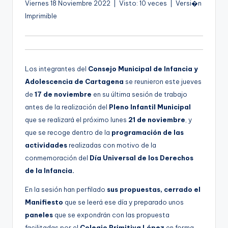
Viernes 18 Noviembre 2022 | Visto: 10 veces | Versi�n
g
Imprimible
e
n
a
Los integrantes del
Consejo Municipal de Infancia y
Adolescencia de Cartagena
se reunieron este jueves
de
17 de noviembre
en su última sesión de trabajo
antes de la realización del
Pleno Infantil Municipal
que se realizará el próximo lunes
21 de noviembre
, y
que se recoge dentro de la
programación de las
actividades
realizadas con motivo de la
conmemoración del
Día Universal de los Derechos
de la Infancia.
En la sesión han perfilado
sus propuestas, cerrado el
Manifiesto
que se leerá ese día y preparado unos
paneles
que se expondrán con las propuesta
facilitadas por el
Colegio Primitiva López
en forma