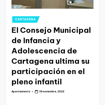
g
o
n
Publicado
CARTAGENA
o
en
El Consejo Municipal
v
de Infancia y
a
-
Adolescencia de
F
Cartagena ultima su
C
participación en el
C
a
pleno infantil
r
Ayuntamiento
18 noviembre, 2022
t
Publicado
por
a