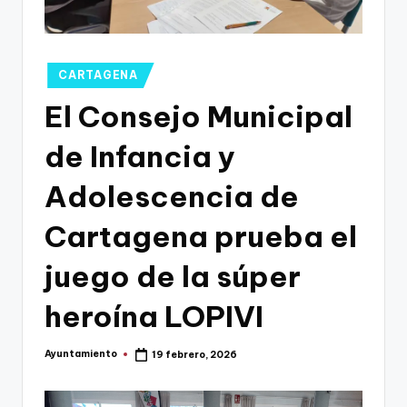
g
o
n
Publicado
CARTAGENA
o
en
El Consejo Municipal
v
de Infancia y
a
-
Adolescencia de
F
Cartagena prueba el
C
juego de la súper
C
a
heroína LOPIVI
r
Ayuntamiento
19 febrero, 2026
t
Publicado
por
a