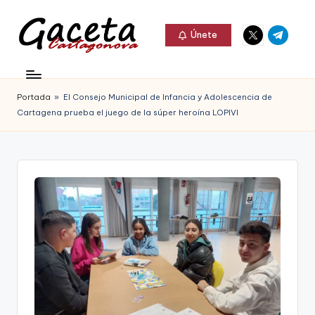
Elemento
Elemento
Saltar
Únete
del
del
al
G
menú
menú
Gaceta
contenido
a
Cartagonova,
Portada
»
El Consejo Municipal de Infancia y Adolescencia de
c
La
Cartagena prueba el juego de la súper heroína LOPIVI
e
Web
t
que
a
te
C
informa
a
de
r
Cartagena,
t
FC
a
Cartagena,