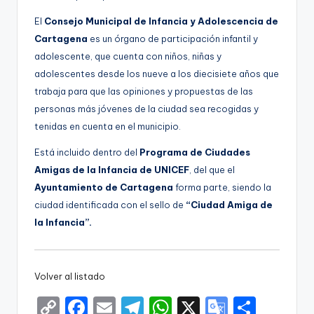
El
Consejo Municipal de Infancia y Adolescencia de
Cartagena
es un órgano de participación infantil y
adolescente, que cuenta con niños, niñas y
adolescentes desde los nueve a los diecisiete años que
trabaja para que las opiniones y propuestas de las
personas más jóvenes de la ciudad sea recogidas y
tenidas en cuenta en el municipio.
Está incluido dentro del
Programa de Ciudades
Amigas de la Infancia de UNICEF
, del que el
Ayuntamiento de Cartagena
forma parte, siendo la
ciudad identificada con el sello de
“Ciudad Amiga de
la Infancia”.
Volver al listado
C
F
E
T
W
X
G
S