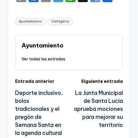
o
a
m
el
h
o
h
p
c
ai
e
a
o
ar
Etiquetas:
Ayuntamiento
Cartagena
y
e
l
gr
ts
gl
e
Li
b
a
A
e
n
o
m
p
Tr
Ayuntamiento
k
o
p
a
Ver todas las entradas
k
n
sl
Navegación
Entrada anterior
Siguiente entrada
a
Deporte inclusivo,
La Junta Municipal
te
de
bolos
de Santa Lucía
entradas
tradicionales y el
aprueba mociones
pregón de
para mejorar su
Semana Santa en
territorio
la agenda cultural