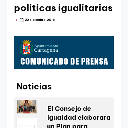
g
politicas igualitarias
o
n
22 diciembre, 2016
Publicado
por
o
v
a
-
F
C
Noticias
C
a
r
El Consejo de
t
Igualdad elaborara
a
un Plan para