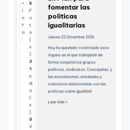
+
5
g
fomentar las
I
F
e
politicas
n
o
n
igualitarias
f
t
o
o
a
Jueves 22 Diciembre 2016
:
(
s
Hoy ha quedado constituido este
)
órgano en el que trabajarán de
2
forma conjunta los grupos
A
políticos, sindicatos, Concejalías, y
u
las asociaciones, entidades y
di
colectivos relacionadas con las
o
políticas sobre igualdad
(
Leer más >
s
)
0
V