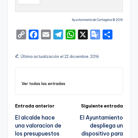
Ayuntamiento de Cartagena © 2016
C
F
E
T
W
X
G
S
o
a
m
el
h
o
h
p
c
ai
e
a
o
ar
Última actualización el 22 diciembre, 2016
y
e
l
gr
ts
gl
e
Li
b
a
A
e
n
o
m
p
Tr
Ver todas las entradas
k
o
p
a
k
n
Navegación
Entrada anterior
Siguiente entrada
sl
El alcalde hace
El Ayuntamiento
de
a
una valoracion de
despliega un
entradas
te
los presupuestos
dispositivo para