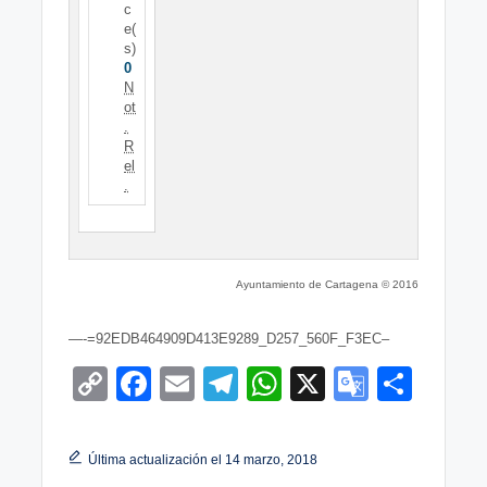
c
e(
s)
0
N
ot
.
R
el
.
Ayuntamiento de Cartagena © 2016
—-=92EDB464909D413E9289_D257_560F_F3EC–
C
F
E
T
W
X
G
S
o
a
m
el
h
o
h
p
c
ail
e
at
o
ar
Última actualización el 14 marzo, 2018