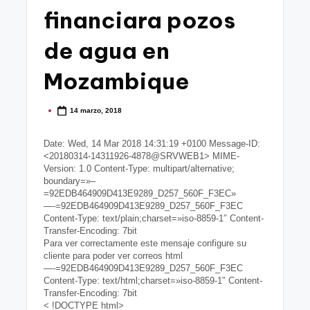
g
financiara pozos
o
de agua en
n
Mozambique
o
v
14 marzo, 2018
Publicado
a
por
Date: Wed, 14 Mar 2018 14:31:19 +0100 Message-ID:
-
<20180314-14311926-4878@SRVWEB1> MIME-
F
Version: 1.0 Content-Type: multipart/alternative;
boundary=»–
C
=92EDB464909D413E9289_D257_560F_F3EC»
—-=92EDB464909D413E9289_D257_560F_F3EC
C
Content-Type: text/plain;charset=»iso-8859-1″ Content-
Transfer-Encoding: 7bit
a
Para ver correctamente este mensaje configure su
cliente para poder ver correos html
r
—-=92EDB464909D413E9289_D257_560F_F3EC
Content-Type: text/html;charset=»iso-8859-1″ Content-
t
Transfer-Encoding: 7bit
< !DOCTYPE html>