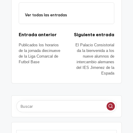
y
e
gr
s
gl
e
Li
b
a
A
e
Ver todas las entradas
n
o
m
p
Tr
k
o
p
a
Navegación
Entrada anterior
Siguiente entrada
k
n
sl
Publicados los horarios
El Palacio Consistorial
de
de la jornada diecinueve
da la bienvenida a los
at
de la Liga Comarcal de
nueve alumnos de
entradas
Futbol Base
intercambio alemanes
e
del IES Jimenez de la
Espada