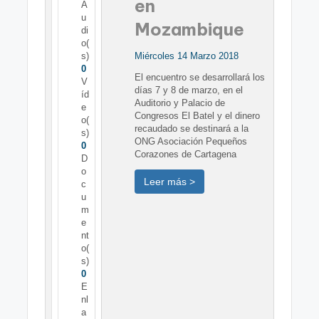
en
A
u
Mozambique
di
o(
s)
Miércoles 14 Marzo 2018
0
El encuentro se desarrollará los
V
días 7 y 8 de marzo, en el
íd
Auditorio y Palacio de
e
Congresos El Batel y el dinero
o(
recaudado se destinará a la
s)
ONG Asociación Pequeños
0
Corazones de Cartagena
D
o
Leer más >
c
u
m
e
nt
o(
s)
0
E
nl
a