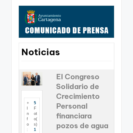
a
g
e
n
a
Noticias
El Congreso
Solidario de
Crecimiento
+
5
Personal
I
F
n
ot
financiara
f
o(
pozos de agua
o
s)
:
1