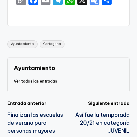
C
F
E
T
W
X
G
S
o
a
m
el
h
o
h
p
c
ai
e
a
o
ar
y
e
l
gr
ts
gl
e
Li
b
a
A
e
Etiquetas:
Ayuntamiento
Cartagena
n
o
m
p
Tr
k
o
p
a
k
n
Ayuntamiento
sl
Ver todas las entradas
a
te
Navegación
Entrada anterior
Siguiente entrada
Finalizan las escuelas
Así fue la temporada
de
de verano para
20/21 en categoría
entradas
personas mayores
JUVENIL