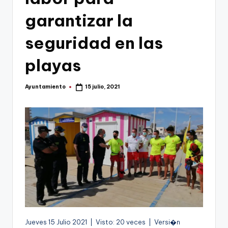
g
garantizar la
e
seguridad en las
n
a
playas
Ayuntamiento
15 julio, 2021
Publicado
por
Jueves 15 Julio 2021 | Visto: 20 veces | Versi�n