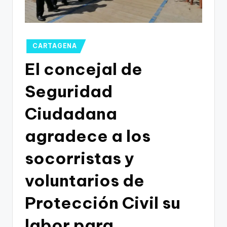
g
o
n
Publicado
CARTAGENA
o
en
El concejal de
v
a
Seguridad
-
Ciudadana
F
agradece a los
C
C
socorristas y
a
voluntarios de
r
Protección Civil su
t
a
labor para