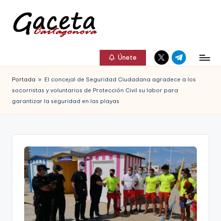
Saltar
al
G
Gaceta
Elemento
Elemento
contenido
a
Únete
Cartagonova,
del
del
c
menú
menú
La
Portada
»
El concejal de Seguridad Ciudadana agradece a los
e
socorristas y voluntarios de Protección Civil su labor para
Web
garantizar la seguridad en las playas
t
que
a
te
C
informa
a
de
r
Cartagena,
t
FC
a
Cartagena,