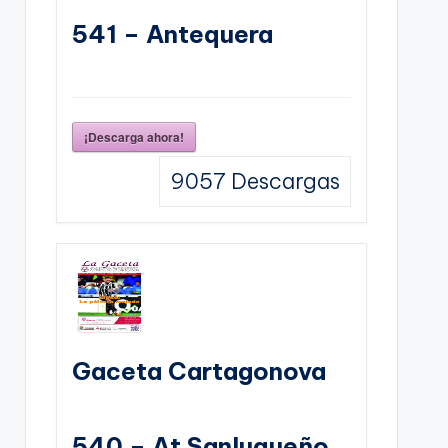
541 – Antequera
¡Descarga ahora!
9057
Descargas
Gaceta Cartagonova
540 – At Sanluqueño