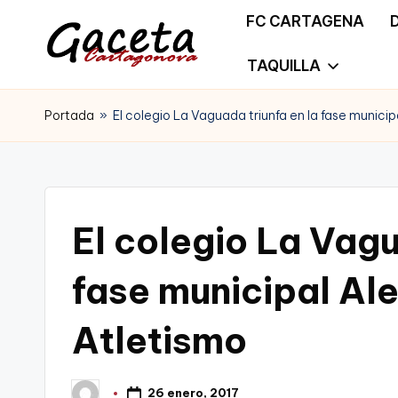
FC CARTAGENA
Saltar
TAQUILLA
G
Gaceta
al
a
Portada
»
El colegio La Vaguada triunfa en la fase municip
Cartagonova,
contenido
c
La
e
Web
t
El colegio La Vagu
que
a
te
fase municipal Ale
C
informa
Atletismo
a
de
r
Cartagena,
26 enero, 2017