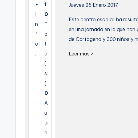
+
1
Jueves 26 Enero 2017
C
I
0
Este centro escolar ha resul
a
n
F
en una jornada en la que han 
f
o
r
de Cartagena y 300 niños y n
o
t
t
:
o
Leer más >
a
(
s
g
)
e
0
n
A
u
a
di
o