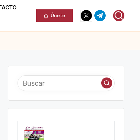
TACTO
Elemento
Elemento
Únete
del
del
menú
menú