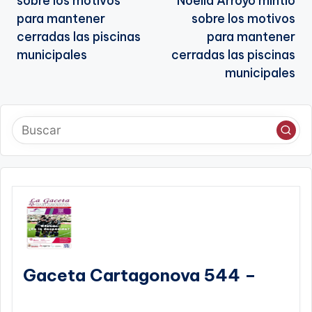
sobre los motivos
Noelia Arroyo mintió
entradas
para mantener
sobre los motivos
cerradas las piscinas
para mantener
municipales
cerradas las piscinas
municipales
Gaceta Cartagonova 544 –