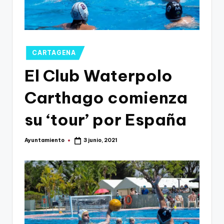
g
o
n
o
Publicado
CARTAGENA
en
v
El Club Waterpolo
a
Carthago comienza
-
su ‘tour’ por España
F
C
Ayuntamiento
3 junio, 2021
Publicado
C
por
a
r
t
a