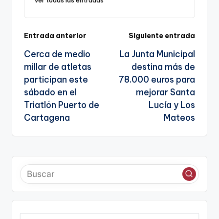
k
n
sl
Navegación
Entrada anterior
Siguiente entrada
a
Cerca de medio
La Junta Municipal
te
de
millar de atletas
destina más de
entradas
participan este
78.000 euros para
sábado en el
mejorar Santa
Triatlón Puerto de
Lucía y Los
Cartagena
Mateos