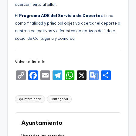
acercamiento al billar.
El
Programa ADE del Servicio de Deportes
tiene
como finalidad y principal objetivo acercar el deporte a
centros educativos y diferentes colectivos de índole
social de Cartagena y comarca.
Volver al listado
C
F
E
T
W
X
G
S
o
a
m
el
h
o
h
p
c
ai
e
a
o
ar
Etiquetas:
Ayuntamiento
Cartagena
y
e
l
gr
ts
gl
e
Li
b
a
A
e
n
o
m
p
Tr
Ayuntamiento
k
o
p
a
Ver todas las entradas