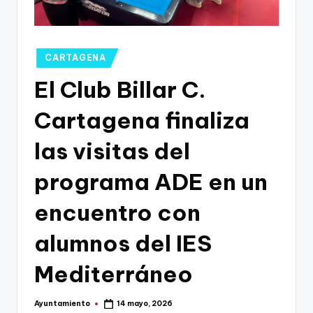
g
o
n
Publicado
CARTAGENA
o
en
El Club Billar C.
v
Cartagena finaliza
a
-
las visitas del
F
programa ADE en un
C
encuentro con
C
a
alumnos del IES
r
Mediterráneo
t
a
Ayuntamiento
14 mayo, 2026
Publicado