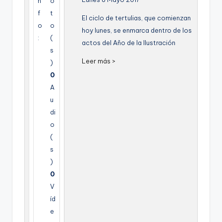
n
o
g
f
t
El ciclo de tertulias, que comienzan
e
o
o
hoy lunes, se enmarca dentro de los
:
(
n
actos del Año de la Ilustración
s
a
Leer más >
)
0
A
u
di
o
(
s
)
0
V
íd
e