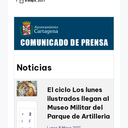
g
8 mayo, 2017
Publicado
por
o
n
o
v
a
-
Noticias
F
C
C
El ciclo Los lunes
a
ilustrados llegan al
r
Museo Militar del
t
+
2
Parque de Artilleria
I
F
a
Lunes 8 Mayo 2017