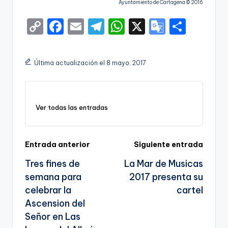
Ayuntamiento de Cartagena © 2016
C
F
E
T
W
X
G
S
o
a
m
el
h
o
h
p
c
ai
e
a
o
ar
Última actualización el 8 mayo, 2017
y
e
l
gr
ts
gl
e
Li
b
a
A
e
n
o
m
p
Tr
Ver todas las entradas
k
o
p
a
k
n
Navegación
Entrada anterior
Siguiente entrada
sl
Tres fines de
La Mar de Musicas
de
a
semana para
2017 presenta su
entradas
te
celebrar la
cartel
Ascension del
Señor en Las