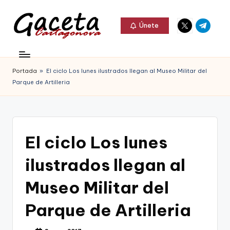
Elemento
Elemento
Saltar
Únete
del
del
al
G
menú
menú
Gaceta
contenido
a
Cartagonova,
Portada
»
El ciclo Los lunes ilustrados llegan al Museo Militar del
c
La
Parque de Artilleria
e
Web
t
que
a
te
El ciclo Los lunes
C
informa
ilustrados llegan al
a
de
r
Museo Militar del
Cartagena,
t
Parque de Artilleria
FC
a
Cartagena,