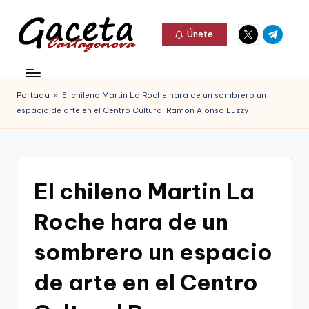
Elemento
Elemento
Saltar
Únete
del
del
al
G
menú
menú
Gaceta
contenido
a
Cartagonova,
Portada
»
El chileno Martin La Roche hara de un sombrero un
c
La
espacio de arte en el Centro Cultural Ramon Alonso Luzzy
e
Web
t
que
a
te
El chileno Martin La
C
informa
Roche hara de un
a
de
r
sombrero un espacio
Cartagena,
t
de arte en el Centro
FC
a
Cartagena,