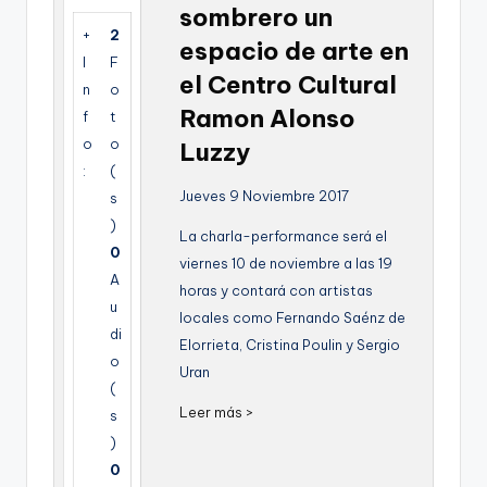
sombrero un
g
+
2
espacio de arte en
e
I
F
el Centro Cultural
n
n
o
Ramon Alonso
f
t
a
o
o
Luzzy
:
(
Jueves 9 Noviembre 2017
s
)
La charla-performance será el
0
viernes 10 de noviembre a las 19
A
horas y contará con artistas
u
locales como Fernando Saénz de
di
Elorrieta, Cristina Poulin y Sergio
o
Uran
(
Leer más >
s
)
0