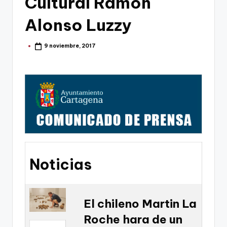
Cultural Ramon
g
o
Alonso Luzzy
n
9 noviembre, 2017
Publicado
o
por
v
a
-
F
C
C
Noticias
a
r
t
El chileno Martin La
Roche hara de un
a