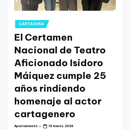
g
o
n
Publicado
CARTAGENA
o
en
El Certamen
v
Nacional de Teatro
a
-
Aficionado Isidoro
F
Máiquez cumple 25
C
años rindiendo
C
a
homenaje al actor
r
cartagenero
t
a
Ayuntamiento
19 marzo, 2026
Publicado