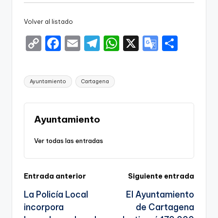
Volver al listado
C
F
E
T
W
X
G
S
o
a
m
el
h
o
h
p
c
ai
e
a
o
ar
Etiquetas:
Ayuntamiento
Cartagena
y
e
l
gr
ts
gl
e
Li
b
a
A
e
n
o
m
p
Tr
Ayuntamiento
k
o
p
a
Ver todas las entradas
k
n
sl
Navegación
Entrada anterior
Siguiente entrada
a
La Policía Local
El Ayuntamiento
te
de
incorpora
de Cartagena