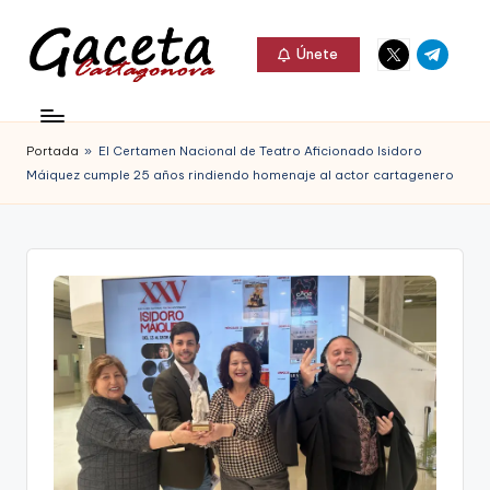
Elemento
Elemento
Saltar
Únete
del
del
al
G
menú
menú
Gaceta
contenido
a
Cartagonova,
Portada
»
El Certamen Nacional de Teatro Aficionado Isidoro
c
La
Máiquez cumple 25 años rindiendo homenaje al actor cartagenero
e
Web
t
que
a
te
C
informa
a
de
r
Cartagena,
t
FC
a
Cartagena,