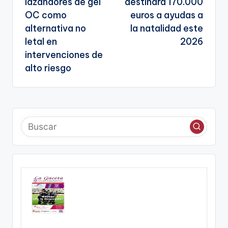
entradas
lazandores de gel
destinará 170.000
OC como
euros a ayudas a
alternativa no
la natalidad este
letal en
2026
intervenciones de
alto riesgo