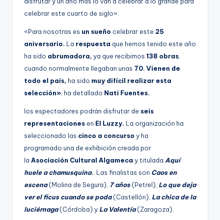
disfrutar y un año más lo van a celebrar a lo grande para
celebrar este cuarto de siglo».
«Para nosotras es
un sueño
celebrar este
25
aniversario.
La
respuesta
que hemos tenido este año
ha sido
abrumadora,
ya que recibimos
138 obras
,
cuando normalmente llegaban unas
70. Vienen de
todo el país,
ha sido
muy difícil realizar esta
selección»
, ha detallado
Nati Fuentes.
los espectadores podrán disfrutar de
seis
representaciones
en
El Luzzy.
La organización ha
seleccionado las
cinco a concurso
y ha
programado una de exhibición creada por
la
Asociación Cultural Algameca
y titulada
Aquí
huele a chamusquina
.
. Las finalistas son
Caos en
escena
(Molina de Segura),
7 años
(Petrel),
Lo que deja
ver el ficus cuando se poda
(Castellón),
La chica de la
luciérnaga
(Córdoba) y
La Valentía
(Zaragoza).