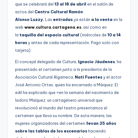
que se celebrará del
13 al 18 de abril
en el salón de
actos del
Centro Cultural Ramón
Alonso Luzzy.
Las
entradas
ya están
a la venta
en
la
web
www.cultura.cartagena.es
, así como en
la
taquilla del espacio cultural
(miércoles de
10 a 14
horas
y antes de cada representación. Pago solo con
tarjeta).
El concejal delegado de Cultura,
Ignacio Jáudenes
, ha
presentado el certamen junto a la presidenta de la
Asociación Cultural Algameca,
Nati Fuentes
y el actor
José Antonio Ortas, quien ha encarnado a Máiquez. El
edil ha explicado que «en la semana del nacimiento de
Isidoro Maíquez, un cartagénero universal que
revolucionó el mundo del teatro presentamos el
certamen que lleva su nombre. De esta manera, las
mujeres organizadoras del certamen l
levan 25 años
sobre las tablas de los escenarios
haciendo