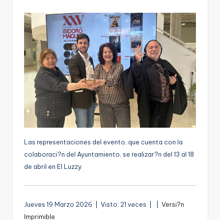
por
g
e
n
a
Las representaciones del evento, que cuenta con la
colaboraci?n del Ayuntamiento, se realizar?n del 13 al 18
de abril en El Luzzy
A
Jueves 19 Marzo 2026 | Visto: 21 veces |
|
Versi?n
u
Imprimible