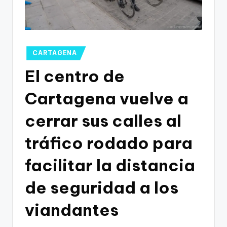
g
o
n
o
Publicado
CARTAGENA
en
v
El centro de
a
Cartagena vuelve a
-
cerrar sus calles al
F
C
tráfico rodado para
C
facilitar la distancia
a
de seguridad a los
r
t
viandantes
a