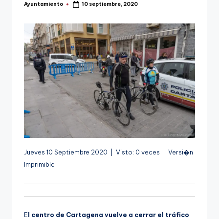
Ayuntamiento
10 septiembre, 2020
g
Publicado
por
e
n
a
Jueves 10 Septiembre 2020 | Visto: 0 veces | Versi�n
Imprimible
E
l centro de Cartagena vuelve a cerrar el tráfico