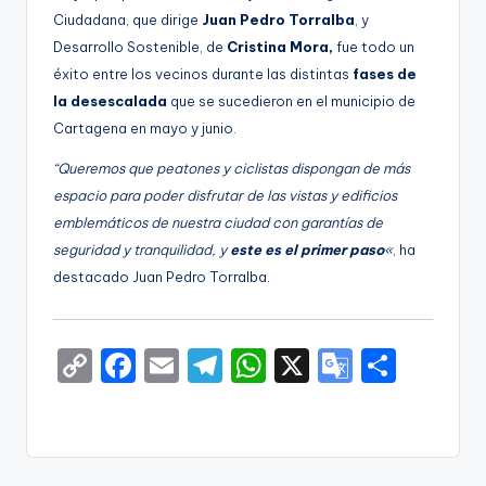
Ciudadana, que dirige
Juan Pedro Torralba
, y
Desarrollo Sostenible, de
Cristina Mora,
fue todo un
éxito entre los vecinos durante las distintas
fases de
la desescalada
que se sucedieron en el municipio de
Cartagena en mayo y junio.
“Queremos que peatones y ciclistas dispongan de más
espacio para poder disfrutar de las vistas y edificios
emblemáticos de nuestra ciudad con garantías de
seguridad y tranquilidad, y
este es el primer paso
«
, ha
destacado Juan Pedro Torralba.
C
F
E
T
W
X
G
S
o
a
m
el
h
o
h
p
c
ai
e
a
o
ar
y
e
l
gr
ts
gl
e