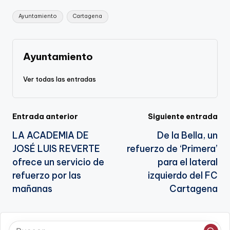
Li
b
a
A
e
Etiquetas:
Ayuntamiento
Cartagena
n
o
m
p
Tr
k
o
p
a
k
n
Ayuntamiento
sl
Ver todas las entradas
a
te
Navegación
Entrada anterior
Siguiente entrada
LA ACADEMIA DE
De la Bella, un
de
JOSÉ LUIS REVERTE
refuerzo de ‘Primera’
entradas
ofrece un servicio de
para el lateral
refuerzo por las
izquierdo del FC
mañanas
Cartagena