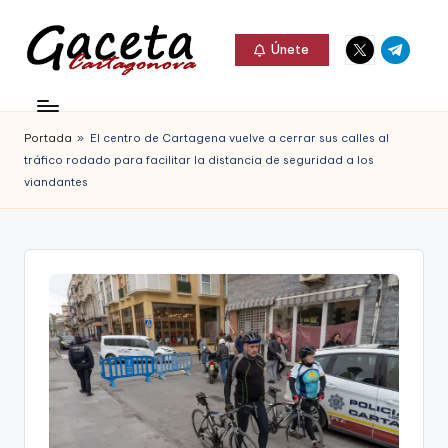
Elemento
Elemento
Saltar
Únete
del
del
al
G
menú
menú
Gaceta
contenido
a
Cartagonova,
Portada
»
El centro de Cartagena vuelve a cerrar sus calles al
c
La
tráfico rodado para facilitar la distancia de seguridad a los
e
viandantes
Web
t
que
a
te
C
informa
a
de
r
Cartagena,
t
FC
a
Cartagena,