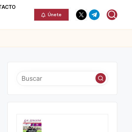
TACTO
Elemento
Elemento
Únete
del
del
menú
menú