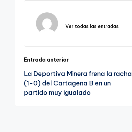
y
e
l
gr
ts
gl
e
Li
b
a
A
e
n
o
m
p
Tr
Ver todas las entradas
k
o
p
a
k
n
sl
Navegación
Entrada anterior
a
te
La Deportiva Minera frena la racha
de
(1-0) del Cartagena B en un
entradas
partido muy igualado