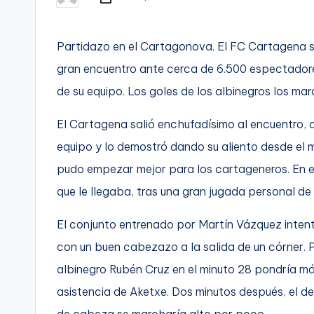
Publicado
t
por
FC
a
Partidazo en el Cartagonova. El FC Cartagena s
Cartagena,
gran encuentro ante cerca de 6.500 espectadores 
g
de su equipo. Los goles de los albinegros los ma
o
El Cartagena salió enchufadísimo al encuentro, 
n
equipo y lo demostró dando su aliento desde el m
o
pudo empezar mejor para los cartageneros. En el
v
que le llegaba, tras una gran jugada personal de
a
El conjunto entrenado por Martín Vázquez intentó
con un buen cabezazo a la salida de un córner. P
-
albinegro Rubén Cruz en el minuto 28 pondría má
F
asistencia de Aketxe. Dos minutos después, el de
C
de cabeza se marcharía alto por poco.