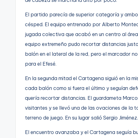
C
El partido parecía de superior categoría y ambo
a
césped. El equipo entrenado por Alberto Monte
jugada colectiva que acabó en un centro al área
r
equipo extremeño pudo recortar distancias just
t
balón en el lateral de la red, pero el marcador n
a
para el Efesé.
g
En la segunda mitad el Cartagena siguió en la m
e
cada balón como si fuera el último y seguían de
quería recortar distancias. El guardameta Marcos
n
visitantes y se llevó una de las ovaciones de la 
a
terreno de juego. En su lugar salió Sergio Jiménez.
El encuentro avanzaba y el Cartagena seguía busc