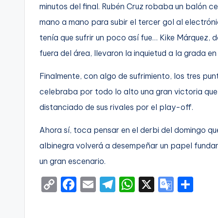
minutos del final. Rubén Cruz robaba un balón ce
mano a mano para subir el tercer gol al electró
tenía que sufrir un poco así fue… Kike Márquez, d
fuera del área, llevaron la inquietud a la grada en
Finalmente, con algo de sufrimiento, los tres p
celebraba por todo lo alto una gran victoria que
distanciado de sus rivales por el play-off.
Ahora sí, toca pensar en el derbi del domingo q
albinegra volverá a desempeñar un papel fundam
un gran escenario.
C
F
E
T
W
X
G
S
o
a
m
el
h
o
h
p
c
ai
e
a
o
ar