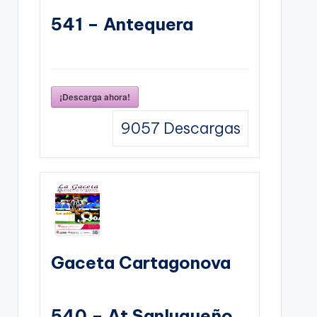
541 – Antequera
¡Descarga ahora!
9057
Descargas
Gaceta Cartagonova
540 – At Sanluqueño