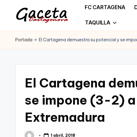
FC CARTAGENA
Saltar
TAQUILLA
G
Gaceta
al
a
Portada
»
El Cartagena demuestra su potencial y se imp
Cartagonova,
contenido
c
La
e
Web
t
El Cartagena demu
que
a
te
se impone (3-2) a
C
informa
Extremadura
a
de
r
Cartagena,
1 abril, 2018