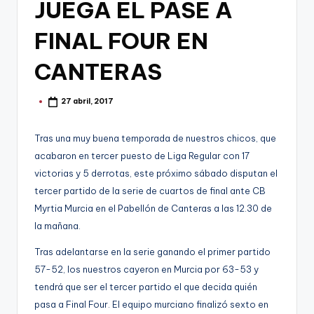
g
JUEGA EL PASE A
o
FINAL FOUR EN
n
CANTERAS
o
v
27 abril, 2017
Publicado
por
a
Tras una muy buena temporada de nuestros chicos, que
-
acabaron en tercer puesto de Liga Regular con 17
F
victorias y 5 derrotas, este próximo sábado disputan el
C
tercer partido de la serie de cuartos de final ante CB
C
Myrtia Murcia en el Pabellón de Canteras a las 12.30 de
la mañana.
a
Tras adelantarse en la serie ganando el primer partido
r
57-52, los nuestros cayeron en Murcia por 63-53 y
t
tendrá que ser el tercer partido el que decida quién
a
pasa a Final Four. El equipo murciano finalizó sexto en