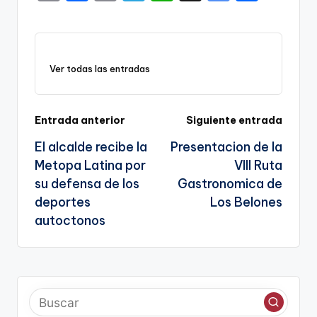
o
a
m
el
h
o
h
p
c
ai
e
a
o
ar
y
e
l
gr
ts
gl
e
Ver todas las entradas
Li
b
a
A
e
n
o
m
p
Tr
k
o
p
a
Navegación
Entrada anterior
Siguiente entrada
k
n
El alcalde recibe la
Presentacion de la
de
sl
Metopa Latina por
VIII Ruta
entradas
su defensa de los
Gastronomica de
a
deportes
Los Belones
te
autoctonos