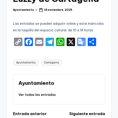
g
o
Ayuntamiento
18 noviembre, 2025
Publicado
por
n
Las entradas se pueden adquirir online y este miércoles
o
en la taquilla del espacio cultural, de 10 a 14 horas
v
C
F
E
T
W
X
G
S
a
o
a
m
el
h
o
h
-
p
c
ai
e
a
o
ar
F
Etiquetas:
Ayuntamiento
Cartagena
y
e
l
gr
ts
gl
e
C
Li
b
a
A
e
C
n
o
m
p
Tr
Ayuntamiento
a
k
o
p
a
Ver todas las entradas
r
k
n
t
sl
a
Navegación
Entrada anterior
Siguiente entrada
a