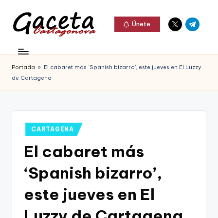
Elemento
Elemento
Saltar
Únete
del
del
al
G
menú
menú
Gaceta
contenido
a
Cartagonova,
Portada
»
El cabaret más ‘Spanish bizarro’, este jueves en El Luzzy
c
La
de Cartagena
e
Web
t
que
a
te
Publicado
CARTAGENA
C
en
informa
El cabaret más
a
de
‘Spanish bizarro’,
r
Cartagena,
t
este jueves en El
FC
a
Luzzy de Cartagena
Cartagena,