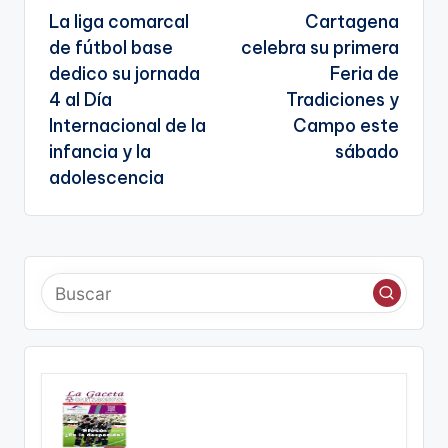
g
La liga comarcal
Cartagena
te
de
de fútbol base
celebra su primera
e
entradas
dedico su jornada
Feria de
n
4 al Día
Tradiciones y
a
Internacional de la
Campo este
infancia y la
sábado
adolescencia