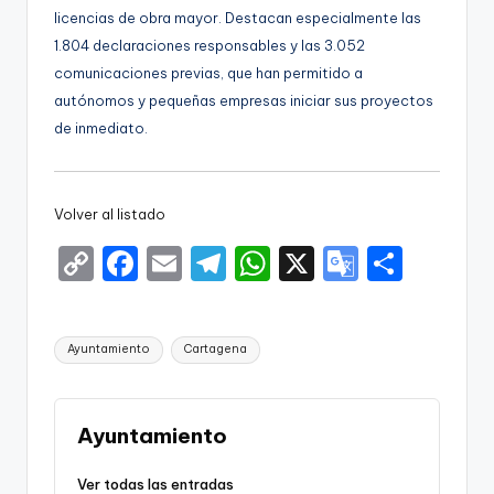
licencias de obra mayor. Destacan especialmente las
1.804 declaraciones responsables y las 3.052
comunicaciones previas, que han permitido a
autónomos y pequeñas empresas iniciar sus proyectos
de inmediato.
Volver al listado
C
F
E
T
W
X
G
S
o
a
m
el
h
o
h
p
c
ai
e
a
o
ar
Etiquetas:
Ayuntamiento
Cartagena
y
e
l
gr
ts
gl
e
Li
b
a
A
e
n
o
m
p
Tr
Ayuntamiento
k
o
p
a
Ver todas las entradas