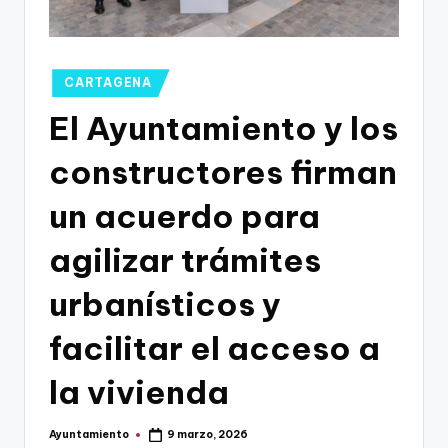
g
o
n
Publicado
CARTAGENA
o
en
El Ayuntamiento y los
v
constructores firman
a
-
un acuerdo para
F
agilizar trámites
C
urbanísticos y
C
a
facilitar el acceso a
r
la vivienda
t
a
Ayuntamiento
9 marzo, 2026
Publicado