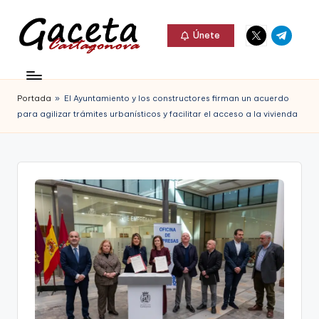
Elemento
Elemento
Saltar
Únete
del
del
al
G
menú
menú
Gaceta
contenido
a
Cartagonova,
Portada
»
El Ayuntamiento y los constructores firman un acuerdo
c
La
para agilizar trámites urbanísticos y facilitar el acceso a la vivienda
e
Web
t
que
a
te
C
informa
a
de
r
Cartagena,
t
FC
a
Cartagena,