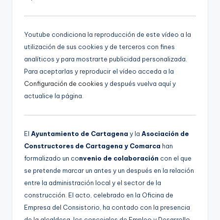
d
d
e
i
o
o
Youtube condiciona la reproducción de este vídeo a la
utilización de sus cookies y de terceros con fines
analíticos y para mostrarte publicidad personalizada.
Para aceptarlas y reproducir el vídeo acceda a la
Configuración de cookies
y después vuelva aquí y
actualice la página.
El
Ayuntamiento de Cartagena
y la
Asociación de
Constructores de Cartagena y Comarca
han
formalizado un co
nvenio de colaboración
con el que
se pretende marcar un antes y un después en la relación
entre la administración local y el sector de la
construcción. El acto, celebrado en la Oficina de
Empresa del Consistorio, ha contado con la presencia
de la alcaldesa, los concejales de Empleo y Desarrollo