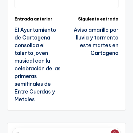
k
n
sl
Navegación
Entrada anterior
Siguiente entrada
a
El Ayuntamiento
Aviso amarillo por
te
de
de Cartagena
lluvia y tormenta
entradas
consolida el
este martes en
talento joven
Cartagena
musical con la
celebración de las
primeras
semifinales de
Entre Cuerdas y
Metales