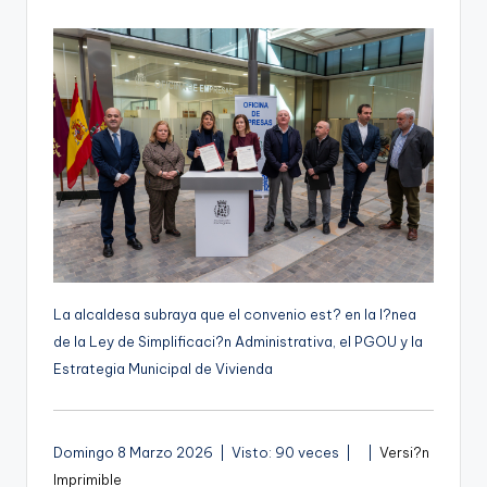
por
g
e
n
a
La alcaldesa subraya que el convenio est? en la l?nea
de la Ley de Simplificaci?n Administrativa, el PGOU y la
Estrategia Municipal de Vivienda
V
A
Domingo 8 Marzo 2026 | Visto: 90 veces |
|
Versi?n
?
u
Imprimible