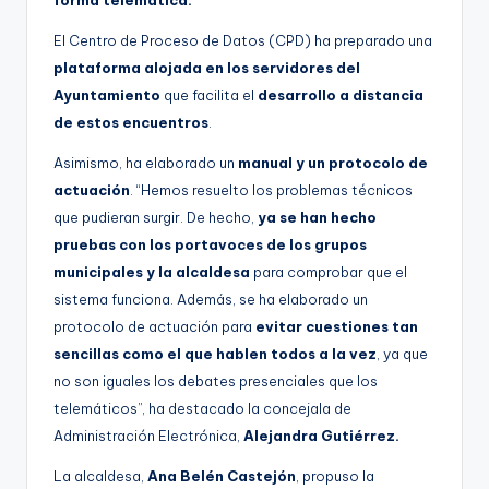
forma telemática.
g
El Centro de Proceso de Datos (CPD) ha preparado una
e
plataforma alojada en los servidores del
n
Ayuntamiento
que facilita el
desarrollo a distancia
a
de estos encuentros
.
Asimismo, ha elaborado un
manual y un protocolo de
actuación
. “Hemos resuelto los problemas técnicos
que pudieran surgir. De hecho,
ya se han hecho
pruebas con los portavoces de los grupos
municipales y la alcaldesa
para comprobar que el
sistema funciona. Además, se ha elaborado un
protocolo de actuación para
evitar cuestiones tan
sencillas como el que hablen todos a la vez
, ya que
no son iguales los debates presenciales que los
telemáticos”, ha destacado la concejala de
Administración Electrónica,
Alejandra Gutiérrez.
La alcaldesa,
Ana Belén Castejón
, propuso la