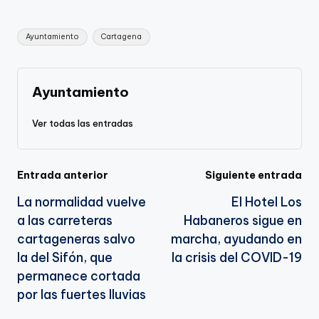
y
e
l
gr
ts
gl
e
Li
b
a
A
e
Etiquetas:
Ayuntamiento
Cartagena
n
o
m
p
Tr
k
o
p
a
k
n
Ayuntamiento
sl
Ver todas las entradas
a
te
Navegación
Entrada anterior
Siguiente entrada
La normalidad vuelve
El Hotel Los
de
a las carreteras
Habaneros sigue en
entradas
cartageneras salvo
marcha, ayudando en
la del Sifón, que
la crisis del COVID-19
permanece cortada
por las fuertes lluvias