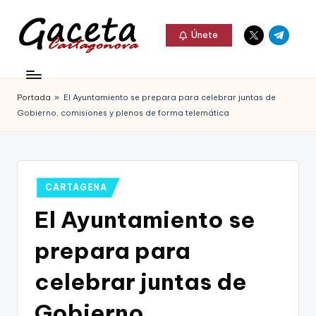
Elemento
Elemento
Saltar
Únete
del
del
al
G
menú
menú
Gaceta
contenido
a
Cartagonova,
Portada
»
El Ayuntamiento se prepara para celebrar juntas de
c
La
Gobierno, comisiones y plenos de forma telemática
e
Web
t
que
a
te
Publicado
CARTAGENA
C
en
informa
El Ayuntamiento se
a
de
prepara para
r
Cartagena,
t
celebrar juntas de
FC
a
Gobierno,
Cartagena,