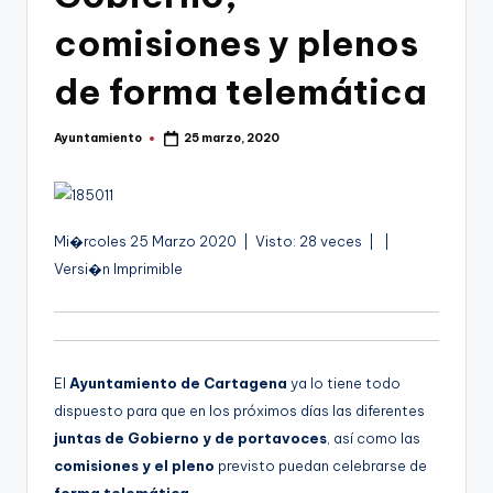
g
comisiones y plenos
o
n
de forma telemática
o
Ayuntamiento
25 marzo, 2020
v
Publicado
por
a
-
A
Mi�rcoles 25 Marzo 2020 | Visto: 28 veces |
|
F
u
Versi�n Imprimible
C
d
i
C
o
a
El
Ayuntamiento de Cartagena
ya lo tiene todo
r
dispuesto para que en los próximos días las diferentes
t
juntas de Gobierno y de portavoces
, así como las
comisiones y el pleno
previsto puedan celebrarse de
a