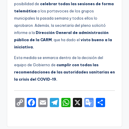
posibilidad de
celebrar todas las sesiones de forma
telemática
a los portavoces de los grupos
municipales la pasada semana y todos ellos lo
aprobaron. Además, la secretaría del pleno solicitó
informe a la
Dirección General de administración
pública de la CARM
, que ha dado el
visto bueno a la
iniciativa.
Esta medida se enmarca dentro de la decisión del
equipo de Gobierno de
cumplir con todas las
recomendaciones de las autoridades sanitarias en
la crisis del COVID-19.
C
F
E
T
W
X
G
S
o
a
m
el
h
o
h
p
c
ai
e
a
o
ar