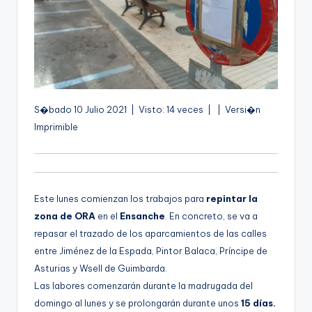
g
e
n
a
A
S�bado 10 Julio 2021 | Visto: 14 veces |
| Versi�n
u
Imprimible
d
i
o
Este lunes comienzan los trabajos para
repintar la
zona de ORA
en el
Ensanche
. En concreto, se va a
repasar el trazado de los aparcamientos de las calles
entre Jiménez de la Espada, Pintor Balaca, Príncipe de
Asturias y Wsell de Guimbarda.
Las labores comenzarán durante la madrugada del
domingo al lunes y se prolongarán durante unos
15 días.