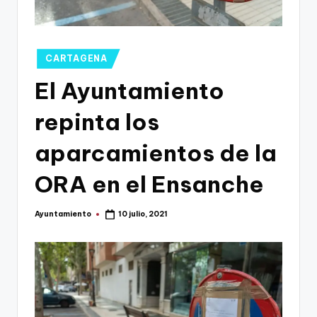
g
o
n
Publicado
CARTAGENA
o
en
El Ayuntamiento
v
repinta los
a
-
aparcamientos de la
F
ORA en el Ensanche
C
C
Ayuntamiento
10 julio, 2021
Publicado
por
a
r
t
a