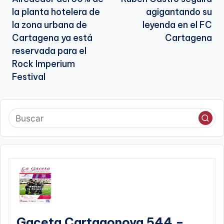
de
la planta hotelera de
agigantando su
entradas
la zona urbana de
leyenda en el FC
Cartagena ya está
Cartagena
reservada para el
Rock Imperium
Festival
Gaceta Cartagonova 544 –