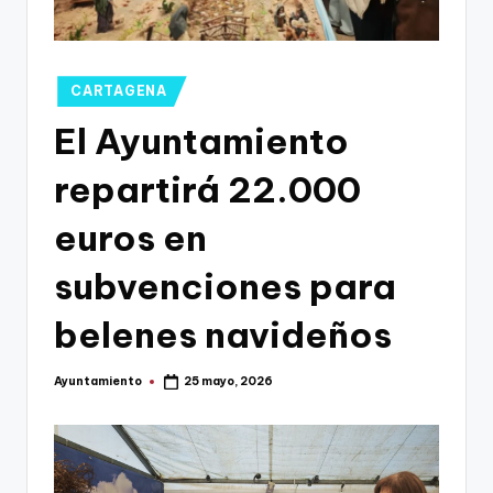
g
o
n
Publicado
CARTAGENA
o
en
El Ayuntamiento
v
repartirá 22.000
a
-
euros en
F
subvenciones para
C
belenes navideños
C
a
Ayuntamiento
25 mayo, 2026
Publicado
r
por
t
a