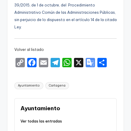
39/2015, de 1 de octubre, del Procedimiento
Administrativo Común de las Administraciones Públicas,
sin perjuicio de lo dispuesto en el artículo 14 de la citada
Ley.
Volver al listado
C
F
E
T
W
X
G
S
o
a
m
el
h
o
h
p
c
ai
e
a
o
ar
Etiquetas:
Ayuntamiento
Cartagena
y
e
l
gr
ts
gl
e
Li
b
a
A
e
n
o
m
p
Tr
Ayuntamiento
k
o
p
a
Ver todas las entradas
k
n