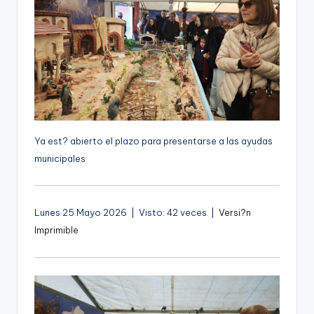
g
e
n
a
Ya est? abierto el plazo para presentarse a las ayudas
municipales
Lunes 25 Mayo 2026 | Visto: 42 veces |
Versi?n
Imprimible