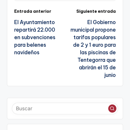
sl
Navegación
Entrada anterior
Siguiente entrada
a
El Ayuntamiento
El Gobierno
te
de
repartirá 22.000
municipal propone
entradas
en subvenciones
tarifas populares
para belenes
de 2 y 1 euro para
navideños
las piscinas de
Tentegorra que
abrirán el 15 de
junio