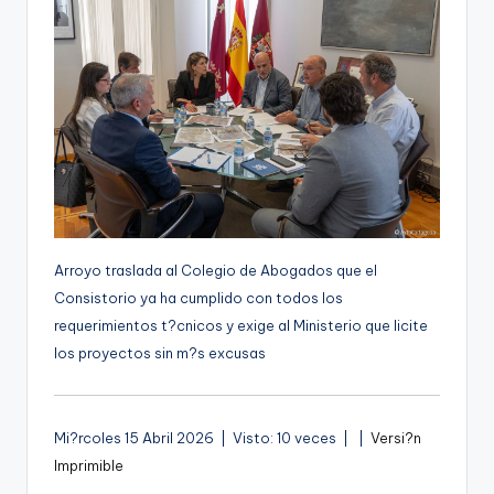
g
e
n
a
Arroyo traslada al Colegio de Abogados que el
Consistorio ya ha cumplido con todos los
requerimientos t?cnicos y exige al Ministerio que licite
los proyectos sin m?s excusas
A
Mi?rcoles 15 Abril 2026 | Visto: 10 veces |
|
Versi?n
u
Imprimible
d