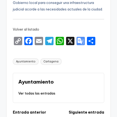
Gobierno local para conseguir una infraestructura
judicial acorde a las necesidades actuales de la ciudad.
Volver al listado
C
F
E
T
W
X
G
S
o
a
m
el
h
o
h
p
c
ai
e
a
o
ar
Etiquetas:
Ayuntamiento
Cartagena
y
e
l
gr
ts
gl
e
Li
b
a
A
e
n
o
m
p
Tr
Ayuntamiento
k
o
p
a
Ver todas las entradas
k
n
sl
Navegación
Entrada anterior
Siguiente entrada
a