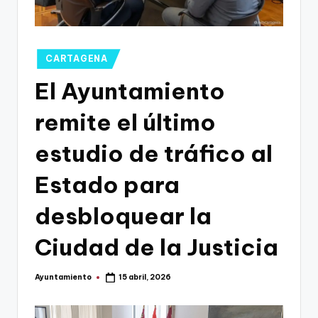
g
o
n
Publicado
CARTAGENA
o
en
El Ayuntamiento
v
remite el último
a
-
estudio de tráfico al
F
Estado para
C
desbloquear la
C
a
Ciudad de la Justicia
r
Ayuntamiento
15 abril, 2026
t
Publicado
por
a