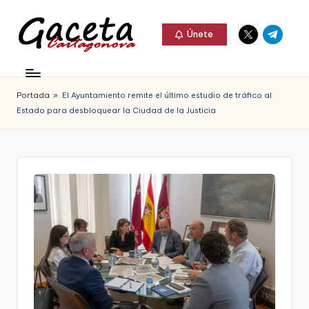
Elemento
Elemento
Saltar
Únete
del
del
al
G
menú
menú
Gaceta
contenido
a
Cartagonova,
Portada
»
El Ayuntamiento remite el último estudio de tráfico al
c
La
Estado para desbloquear la Ciudad de la Justicia
e
Web
t
que
a
te
C
informa
a
de
r
Cartagena,
t
FC
a
Cartagena,