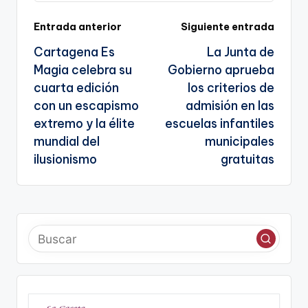
sl
Navegación
Entrada anterior
Siguiente entrada
a
Cartagena Es
La Junta de
te
de
Magia celebra su
Gobierno aprueba
entradas
cuarta edición
los criterios de
con un escapismo
admisión en las
extremo y la élite
escuelas infantiles
mundial del
municipales
ilusionismo
gratuitas