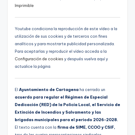
?
u
Imprimible
d
d
e
i
o
o
Youtube condiciona la reproducción de este vídeo a la
utilización de sus cookies y de terceros con fines
analíticos y para mostrarte publicidad personalizada.
Para aceptarlas y reproducir el vídeo acceda a la
Configuración de cookies
y después vuelva aquí y
actualice la página.
El
Ayuntamiento de Cartagena
ha cerrado un
acuerdo para regular el Régimen de Especial
Dedicación (RED) de la Policía Local, el Servicio de
Extinción de Incendios y Salvamento y las
brigadas municipales para el periodo 2026-2028.
El texto cuenta con la
firma de SIME, CCOO y CSIF,
tres de las cuatro representaciones sindicales