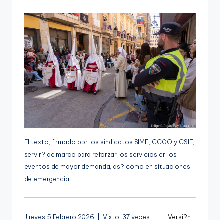
por
g
e
n
a
El texto, firmado por los sindicatos SIME, CCOO y CSIF,
servir? de marco para reforzar los servicios en los
eventos de mayor demanda, as? como en situaciones
de emergencia
V
A
Jueves 5 Febrero 2026 | Visto: 37 veces |
|
Versi?n