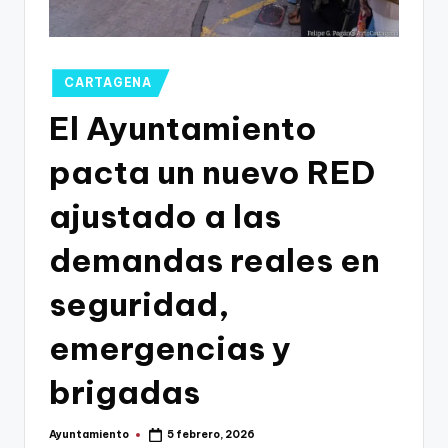
g
o
n
Publicado
CARTAGENA
o
en
El Ayuntamiento
v
pacta un nuevo RED
a
-
ajustado a las
F
demandas reales en
C
seguridad,
C
a
emergencias y
r
brigadas
t
a
Ayuntamiento
5 febrero, 2026
Publicado