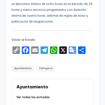
un descanso mínimo de ocho horas en un periodo de 24
horas y marca servicios programados con duración
mínima de cuatro horas, además de reglas de aviso y
publicación de asignaciones.
Volver al listado
C
F
E
T
W
X
G
S
o
a
m
el
h
o
h
p
c
ai
e
a
o
ar
Etiquetas:
Ayuntamiento
Cartagena
y
e
l
gr
ts
gl
e
Li
b
a
A
e
n
o
m
p
Tr
Ayuntamiento
k
o
p
a
Ver todas las entradas
k
n