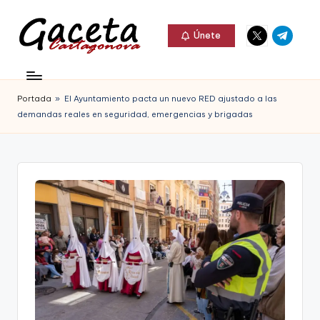
Elemento
Elemento
Saltar
Únete
del
del
al
G
menú
menú
Gaceta
contenido
a
Cartagonova,
Portada
»
El Ayuntamiento pacta un nuevo RED ajustado a las
c
La
demandas reales en seguridad, emergencias y brigadas
e
Web
t
que
a
te
C
informa
a
de
r
Cartagena,
t
FC
a
Cartagena,