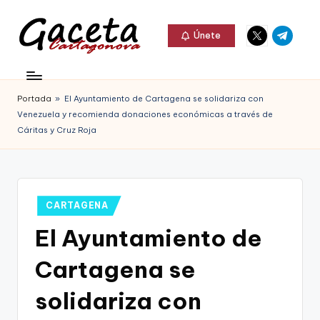
Elemento
Elemento
Saltar
Únete
del
del
al
G
menú
menú
Gaceta
contenido
a
Cartagonova,
Portada
»
El Ayuntamiento de Cartagena se solidariza con
c
La
Venezuela y recomienda donaciones económicas a través de
e
Cáritas y Cruz Roja
Web
t
que
a
te
C
Publicado
CARTAGENA
informa
en
a
El Ayuntamiento de
de
r
Cartagena,
Cartagena se
t
FC
solidariza con
a
Cartagena,