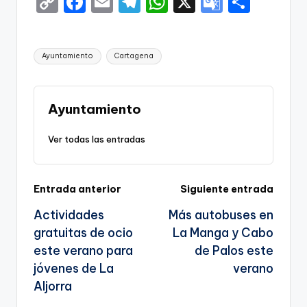
C
F
E
T
W
X
G
S
g
o
a
m
el
h
o
h
e
p
c
ai
e
a
o
ar
Etiquetas:
n
Ayuntamiento
Cartagena
y
e
l
gr
ts
gl
e
a
Li
b
a
A
e
n
o
m
p
Tr
Ayuntamiento
k
o
p
a
Ver todas las entradas
k
n
sl
Navegación
Entrada anterior
Siguiente entrada
a
Actividades
Más autobuses en
te
de
gratuitas de ocio
La Manga y Cabo
entradas
este verano para
de Palos este
jóvenes de La
verano
Aljorra