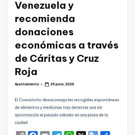
g
Venezuela y
o
recomienda
n
donaciones
o
v
económicas a través
a
de Cáritas y Cruz
-
Roja
F
C
Ayuntamiento
29 junio, 2026
Publicado
C
por
a
El Consistorio desaconseja las recogidas espontáneas
de alimentos y medicinas tras detectar una sin
r
autorización el pasado sábado en una plaza de la
t
ciudad
a