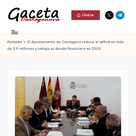
Elemento
Elemento
Saltar
Únete
del
del
al
G
menú
menú
Gaceta
contenido
a
Cartagonova,
Portada
»
El Ayuntamiento de Cartagena reduce el déficit en más
c
La
de 3,6 millones y rebaja su deuda financiera en 2025
e
Web
t
que
a
te
C
informa
a
de
r
Cartagena,
t
FC
a
Cartagena,