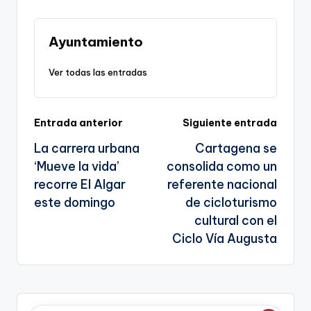
Li
b
a
A
e
n
o
m
p
Tr
Ayuntamiento
k
o
p
a
Ver todas las entradas
k
n
sl
Navegación
Entrada anterior
Siguiente entrada
a
La carrera urbana
Cartagena se
te
de
‘Mueve la vida’
consolida como un
entradas
recorre El Algar
referente nacional
este domingo
de cicloturismo
cultural con el
Ciclo Vía Augusta