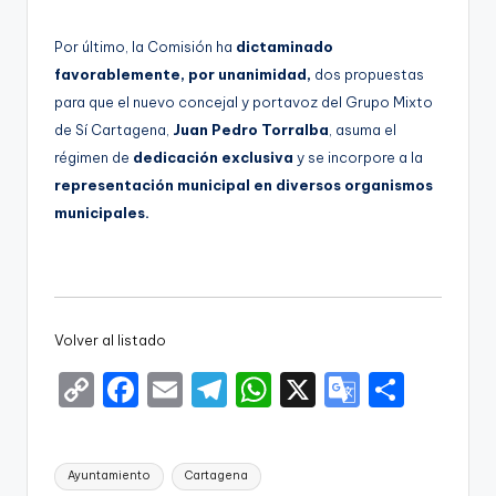
Por último, la Comisión ha
dictaminado
favorablemente, por unanimidad,
dos propuestas
para que el nuevo concejal y portavoz del Grupo Mixto
de Sí Cartagena,
Juan Pedro Torralba
, asuma el
régimen de
dedicación exclusiva
y se incorpore a la
representación municipal en diversos organismos
municipales.
Volver al listado
C
F
E
T
W
X
G
S
o
a
m
el
h
o
h
p
c
ai
e
a
o
ar
Etiquetas:
Ayuntamiento
Cartagena
y
e
l
gr
ts
gl
e