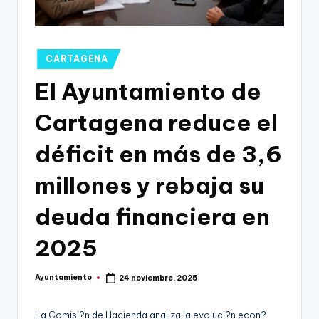
g
o
n
Publicado
CARTAGENA
o
en
El Ayuntamiento de
v
Cartagena reduce el
a
-
déficit en más de 3,6
F
millones y rebaja su
C
deuda financiera en
C
a
2025
r
Ayuntamiento
24 noviembre, 2025
t
Publicado
por
a
La Comisi?n de Hacienda analiza la evoluci?n econ?