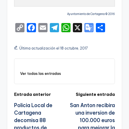
Ayuntamiento de Cartagena © 2016
C
F
E
T
W
X
G
S
o
a
m
el
h
o
h
p
c
ai
e
a
o
ar
Última actualización el 18 octubre, 2017
y
e
l
gr
ts
gl
e
Li
b
a
A
e
n
o
m
p
Tr
Ver todas las entradas
k
o
p
a
k
n
Navegación
Entrada anterior
Siguiente entrada
sl
Policia Local de
San Anton recibira
de
a
Cartagena
una inversion de
entradas
te
decomisa 88
100.000 euros
productos de
para mejorar la