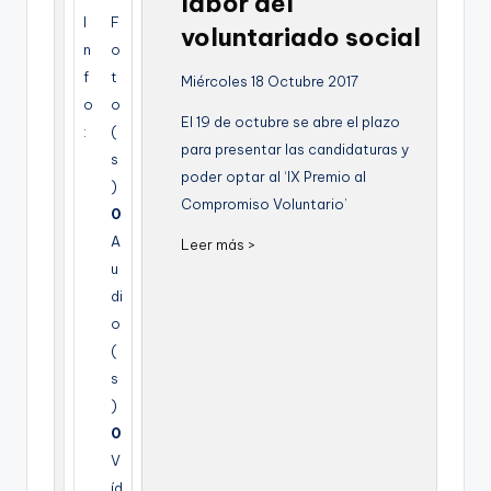
labor del
g
I
F
voluntariado social
n
o
e
f
t
Miércoles 18 Octubre 2017
n
o
o
El 19 de octubre se abre el plazo
a
:
(
para presentar las candidaturas y
s
poder optar al ‘IX Premio al
)
Compromiso Voluntario’
0
A
Leer más >
u
di
o
(
s
)
0
V
íd