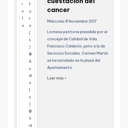
cuestacion del
g
I
F
cancer
n
o
e
f
t
Miércoles 8 Noviembre 2017
n
o
o
La mesa petitoria presidida por el
a
:
(
concejal de Calidad de Vida,
s
Francisco Calderón, junto a la de
)
Servicios Sociales, Carmen Martín,
0
se ha instalado en la plaza del
A
Ayuntamiento
u
di
Leer más >
o
(
s
)
0
V
íd