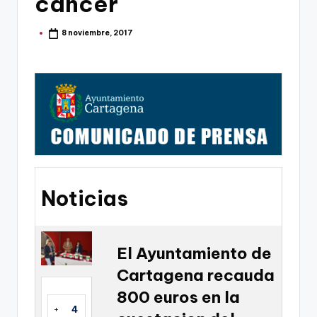
cancer
g
o
8 noviembre, 2017
Publicado
por
n
o
v
a
-
F
C
Noticias
C
a
El Ayuntamiento de
r
Cartagena recauda
t
800 euros en la
a
+
4