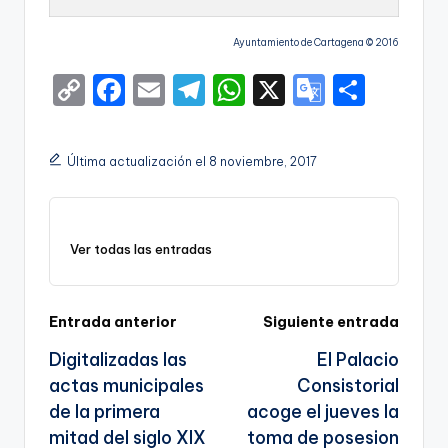
Ayuntamiento de Cartagena © 2016
C
F
E
T
W
X
G
S
o
a
m
el
h
o
h
p
c
ai
e
a
o
ar
Última actualización el 8 noviembre, 2017
y
e
l
gr
ts
gl
e
Li
b
a
A
e
n
o
m
p
Tr
Ver todas las entradas
k
o
p
a
k
n
Navegación
Entrada anterior
Siguiente entrada
sl
Digitalizadas las
El Palacio
de
a
actas municipales
Consistorial
entradas
te
de la primera
acoge el jueves la
mitad del siglo XIX
toma de posesion