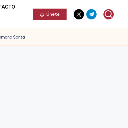
TACTO
Elemento
Elemento
Únete
del
del
menú
menú
 Semana Santa