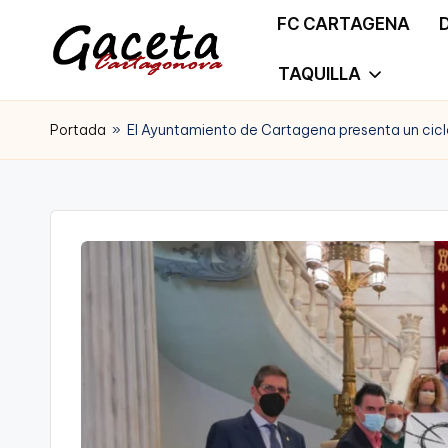
FC CARTAGENA
Saltar
TAQUILLA
G
Gaceta
al
a
Portada
»
El Ayuntamiento de Cartagena presenta un ciclo
Cartagonova,
contenido
c
La
e
Web
t
que
a
te
C
informa
a
de
r
Cartagena,