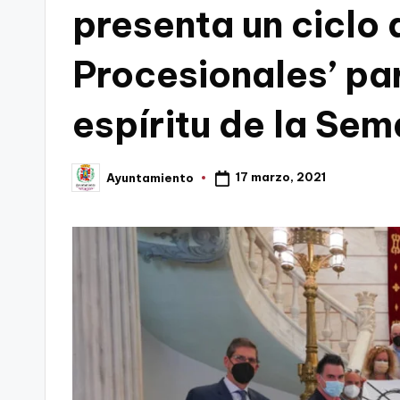
presenta un ciclo
C
Procesionales’ pa
a
r
espíritu de la Se
t
a
17 marzo, 2021
Ayuntamiento
Publicado
por
g
e
n
a