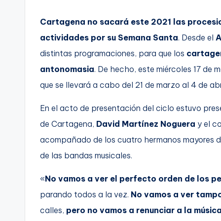
i
o
Cartagena no sacará este 2021 las procesio
actividades por su Semana Santa
. Desde el
A
distintas programaciones, para que los
cartagen
antonomasia
. De hecho, este miércoles 17 de 
que se llevará a cabo del 21 de marzo al 4 de abri
En el acto de presentación del ciclo estuvo pres
de Cartagena,
David Martínez Noguera
y el c
acompañado de los cuatro hermanos mayores de
de las bandas musicales.
«
No vamos a ver el perfecto orden de los p
parando todos a la vez.
No vamos a ver tampo
calles,
pero no vamos a renunciar a la músic