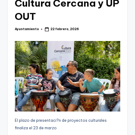
Cultura Cercana y UP
g
OUT
e
n
Ayuntamiento
22 febrero, 2026
Publicado
a
por
El plazo de presentaci?n de proyectos culturales
finaliza el 23 de marzo