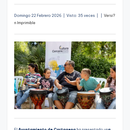
A
Domingo 22 Febrero 2026 | Visto: 35 veces |
|
Versi?
u
n Imprimible
d
i
o
El
Ayuntamiento de Cartagena
ha presentado un
a