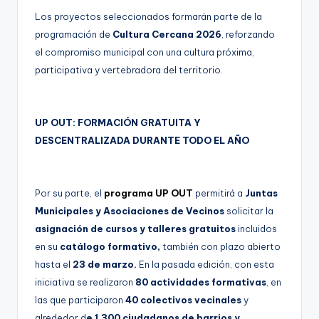
Los proyectos seleccionados formarán parte de la
programación de
Cultura Cercana 2026
, reforzando
el compromiso municipal con una cultura próxima,
participativa y vertebradora del territorio.
UP OUT: FORMACIÓN GRATUITA Y
DESCENTRALIZADA DURANTE TODO EL AÑO
Por su parte, el
programa UP OUT
permitirá a
Juntas
Municipales y Asociaciones de Vecinos
solicitar la
asignación de cursos y talleres gratuitos
incluidos
en su
catálogo formativo,
también con plazo abierto
hasta el
23 de marzo.
En la pasada edición, con esta
iniciativa se realizaron
80 actividades formativas
, en
las que participaron
40 colectivos vecinales
y
alrededor d
e 1.300 ciudadanos de barrios y