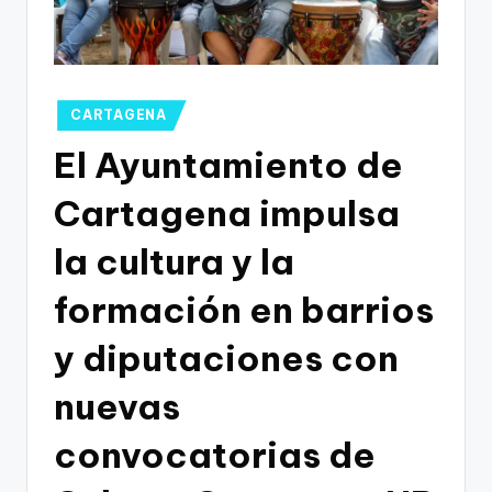
g
o
n
o
Publicado
CARTAGENA
en
v
El Ayuntamiento de
a
Cartagena impulsa
-
la cultura y la
F
C
formación en barrios
C
y diputaciones con
a
nuevas
r
t
convocatorias de
a