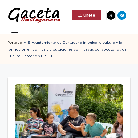
Elemento
Elemento
Saltar
Únete
del
del
al
G
menú
menú
Gaceta
contenido
a
Cartagonova,
Portada
»
El Ayuntamiento de Cartagena impulsa la cultura y la
c
La
formación en barrios y diputaciones con nuevas convocatorias de
e
Cultura Cercana y UP OUT
Web
t
que
a
te
C
informa
a
de
r
Cartagena,
t
FC
a
Cartagena,