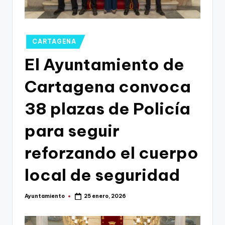
g
o
n
Publicado
CARTAGENA
o
en
El Ayuntamiento de
v
Cartagena convoca
a
-
38 plazas de Policía
F
para seguir
C
reforzando el cuerpo
C
a
local de seguridad
r
Ayuntamiento
25 enero, 2026
t
Publicado
por
a