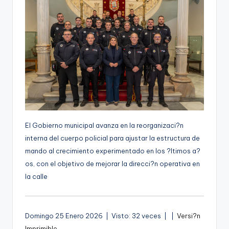
g
e
n
a
El Gobierno municipal avanza en la reorganizaci?n
interna del cuerpo policial para ajustar la estructura de
mando al crecimiento experimentado en los ?ltimos a?
os, con el objetivo de mejorar la direcci?n operativa en
la calle
A
Domingo 25 Enero 2026 | Visto: 32 veces |
|
Versi?n
u
Imprimible