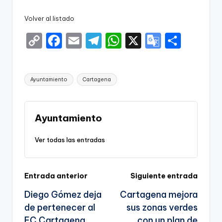
Volver al listado
C
F
E
T
W
X
G
S
o
a
m
el
h
o
h
p
c
ai
e
a
o
ar
Etiquetas:
Ayuntamiento
Cartagena
y
e
l
gr
ts
gl
e
Li
b
a
A
e
n
o
m
p
Tr
Ayuntamiento
k
o
p
a
Ver todas las entradas
k
n
sl
Navegación
Entrada anterior
Siguiente entrada
a
Diego Gómez deja
Cartagena mejora
te
de
de pertenecer al
sus zonas verdes
entradas
FC Cartagena
con un plan de