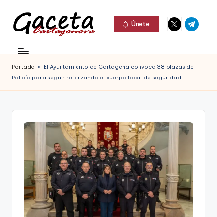
Elemento
Elemento
Saltar
Únete
del
del
al
G
menú
menú
Gaceta
contenido
a
Cartagonova,
Portada
»
El Ayuntamiento de Cartagena convoca 38 plazas de
c
La
Policía para seguir reforzando el cuerpo local de seguridad
e
Web
t
que
a
te
C
informa
a
de
r
Cartagena,
t
FC
a
Cartagena,