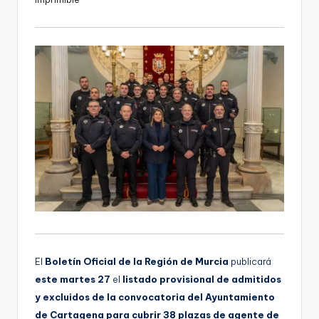
d
i
o
El
Boletín Oficial de la Región de Murcia
publicará
este martes 27
el
listado provisional de admitidos
y excluidos de la convocatoria del Ayuntamiento
de Cartagena para cubrir 38 plazas de agente de