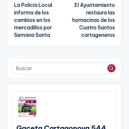
sl
La Policia Local
El Ayuntamiento
de
a
informa de los
restaura las
entradas
te
cambios en los
hornacinas de los
mercadillos por
Cuatro Santos
Semana Santa
cartageneros
Gaceta Cartagonova 544