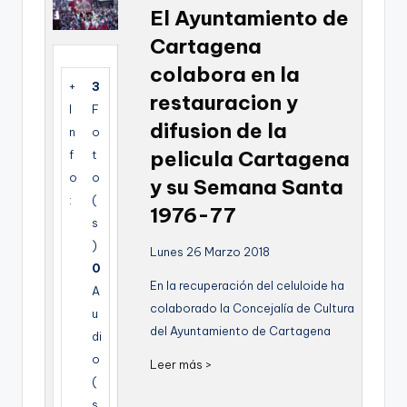
g
El Ayuntamiento de
Cartagena
e
colabora en la
n
+
3
restauracion y
a
I
F
difusion de la
n
o
pelicula Cartagena
f
t
o
o
y su Semana Santa
:
(
1976-77
s
)
Lunes 26 Marzo 2018
0
En la recuperación del celuloide ha
A
colaborado la Concejalía de Cultura
u
del Ayuntamiento de Cartagena
di
o
Leer más >
(
s