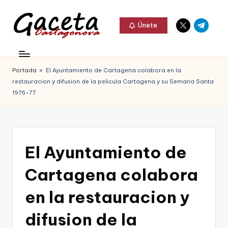
Elemento
Elemento
Saltar
Únete
del
del
al
G
menú
menú
Gaceta
contenido
a
Cartagonova,
Portada
»
El Ayuntamiento de Cartagena colabora en la
c
La
restauracion y difusion de la pelicula Cartagena y su Semana Santa
e
1976-77
Web
t
que
a
te
C
El Ayuntamiento de
informa
a
de
Cartagena colabora
r
Cartagena,
en la restauracion y
t
FC
a
difusion de la
Cartagena,