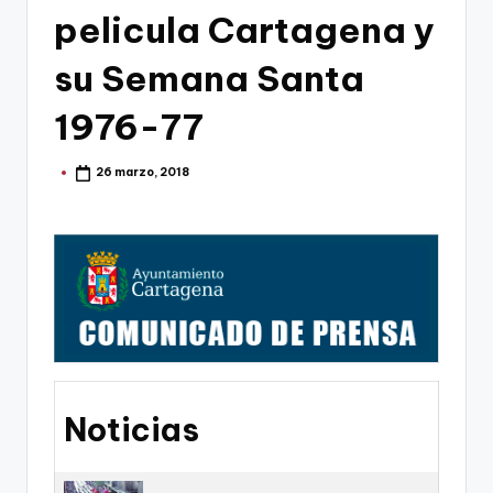
g
pelicula Cartagena y
o
su Semana Santa
n
o
1976-77
v
26 marzo, 2018
Publicado
a
por
-
F
C
C
a
r
Noticias
t
a