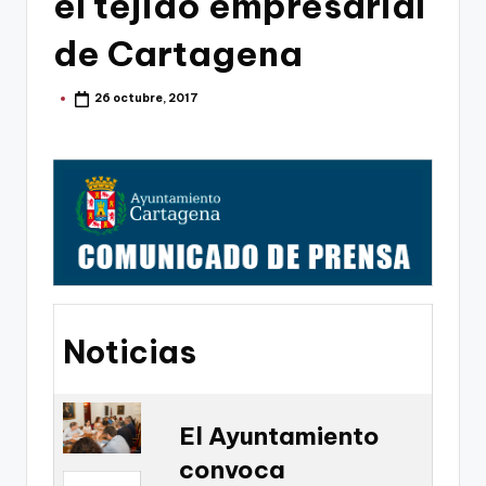
el tejido empresarial
g
o
de Cartagena
n
26 octubre, 2017
Publicado
o
por
v
a
-
F
C
C
Noticias
a
r
t
El Ayuntamiento
convoca
a