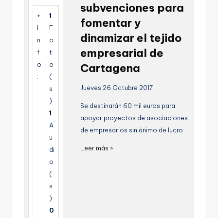
subvenciones para
g
+
1
fomentar y
e
I
F
dinamizar el tejido
n
n
o
empresarial de
f
t
a
o
o
Cartagena
:
(
Jueves 26 Octubre 2017
s
)
Se destinarán 60 mil euros para
1
apoyar proyectos de asociaciones
A
de empresarios sin ánimo de lucro
u
Leer más >
di
o
(
s
)
0