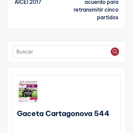
entradas
te
AICEI 2017
acuerdo para
retransmitir cinco
partidos
Gaceta Cartagonova 544