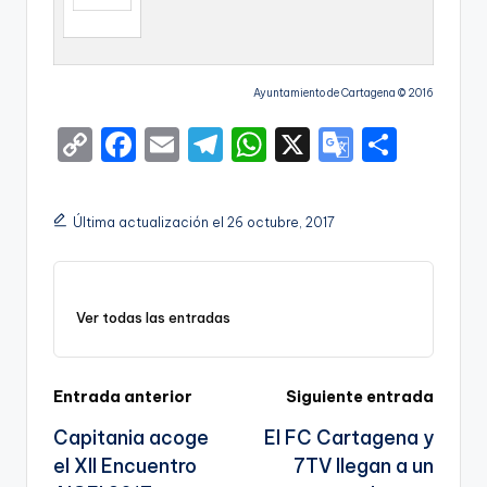
Ayuntamiento de Cartagena © 2016
C
F
E
T
W
X
G
S
o
a
m
el
h
o
h
p
c
ai
e
a
o
ar
Última actualización el 26 octubre, 2017
y
e
l
gr
ts
gl
e
Li
b
a
A
e
n
o
m
p
Tr
Ver todas las entradas
k
o
p
a
k
n
Navegación
Entrada anterior
Siguiente entrada
sl
Capitania acoge
El FC Cartagena y
de
a
el XII Encuentro
7TV llegan a un