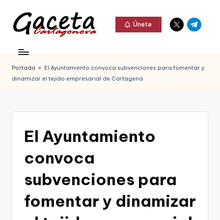
Elemento
Elemento
Saltar
Únete
del
del
al
G
menú
menú
Gaceta
contenido
a
Cartagonova,
Portada
»
El Ayuntamiento convoca subvenciones para fomentar y
c
La
dinamizar el tejido empresarial de Cartagena
e
Web
t
que
a
te
El Ayuntamiento
C
informa
convoca
a
de
r
subvenciones para
Cartagena,
t
fomentar y dinamizar
FC
a
Cartagena,