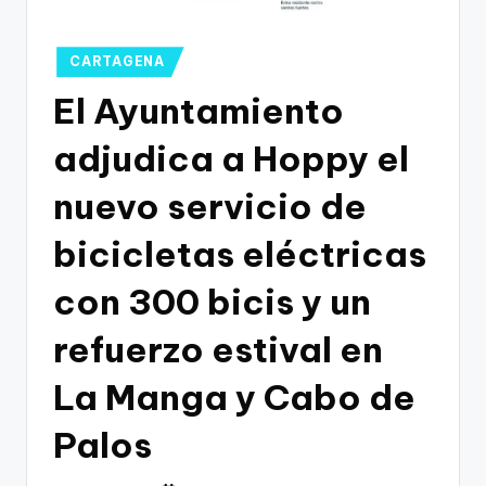
g
o
Publicado
CARTAGENA
n
en
El Ayuntamiento
o
v
adjudica a Hoppy el
a
nuevo servicio de
-
bicicletas eléctricas
F
C
con 300 bicis y un
C
refuerzo estival en
a
La Manga y Cabo de
r
t
Palos
a