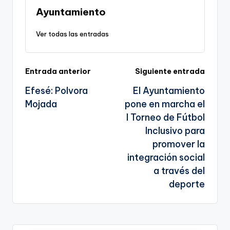
n
o
m
p
Tr
Ayuntamiento
k
o
p
a
Ver todas las entradas
k
n
sl
Navegación
Entrada anterior
Siguiente entrada
a
Efesé: Polvora
El Ayuntamiento
te
de
Mojada
pone en marcha el
entradas
I Torneo de Fútbol
Inclusivo para
promover la
integración social
a través del
deporte