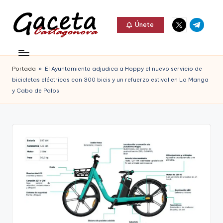
Elemento
Elemento
Saltar
Únete
del
del
al
G
menú
menú
Gaceta
contenido
a
Cartagonova,
Portada
»
El Ayuntamiento adjudica a Hoppy el nuevo servicio de
c
La
bicicletas eléctricas con 300 bicis y un refuerzo estival en La Manga
e
y Cabo de Palos
Web
t
que
a
te
C
informa
a
de
r
Cartagena,
t
FC
a
Cartagena,