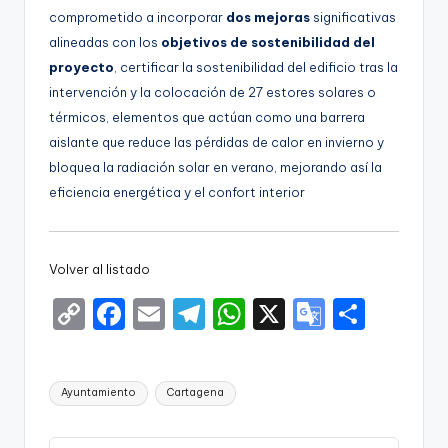
comprometido a incorporar
dos mejoras
significativas
alineadas con los
objetivos de sostenibilidad del
proyecto
, certificar la sostenibilidad del edificio tras la
intervención y la colocación de 27 estores solares o
térmicos, elementos que actúan como una barrera
aislante que reduce las pérdidas de calor en invierno y
bloquea la radiación solar en verano, mejorando así la
eficiencia energética y el confort interior
Volver al listado
C
F
E
T
W
X
G
S
o
a
m
el
h
o
h
p
c
ai
e
a
o
ar
Etiquetas:
Ayuntamiento
Cartagena
y
e
l
gr
ts
gl
e
Li
b
a
A
e