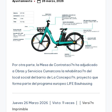
Ayuntamiento
26 marzo, 2026
Publicado
g
por
e
n
a
Por otra parte, la Mesa de Contrataci?n ha adjudicado
a Obras y Servicios Cumarcons la rehabilitaci?n del
local social del barrio de La Concepci?n, proyecto que
forma parte del programa europeo LIFE Bauhausing
A
Jueves 26 Marzo 2026 | Visto: 11 veces |
|
Versi?n
u
Imprimible