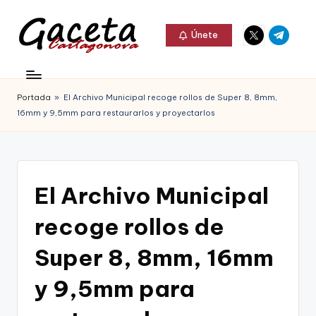
Elemento
Elemento
Saltar
Únete
del
del
al
G
menú
menú
Gaceta
contenido
a
Cartagonova,
Portada
»
El Archivo Municipal recoge rollos de Super 8, 8mm,
c
La
16mm y 9,5mm para restaurarlos y proyectarlos
e
Web
t
que
a
te
El Archivo Municipal
C
informa
recoge rollos de
a
de
r
Super 8, 8mm, 16mm
Cartagena,
t
y 9,5mm para
FC
a
Cartagena,