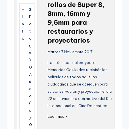
rollos de Super 8,
g
+
3
8mm, 16mm y
e
I
F
9,5mm para
n
n
o
restaurarlos y
f
t
a
o
o
proyectarlos
:
(
Martes 7 Noviembre 2017
s
)
Los técnicos del proyecto
0
Memorias Celuloides recibirán las
A
películas de todos aquellos
u
ciudadanos que se acerquen para
di
su conservación y proyección el día
o
22 de noviembre con motivo del Día
(
Internacional del Cine Doméstico
s
Leer más >
)
0