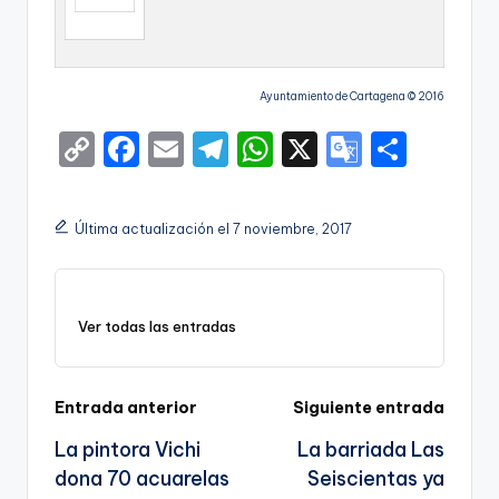
Ayuntamiento de Cartagena © 2016
C
F
E
T
W
X
G
S
o
a
m
el
h
o
h
p
c
ai
e
a
o
ar
Última actualización el 7 noviembre, 2017
y
e
l
gr
ts
gl
e
Li
b
a
A
e
n
o
m
p
Tr
Ver todas las entradas
k
o
p
a
k
n
Navegación
Entrada anterior
Siguiente entrada
sl
La pintora Vichi
La barriada Las
de
a
dona 70 acuarelas
Seiscientas ya