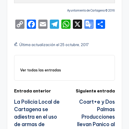
Ayuntamiento de Cartagena © 2016
C
F
E
T
W
X
G
S
o
a
m
el
h
o
h
p
c
ai
e
a
o
ar
Última actualización el 25 octubre, 2017
y
e
l
gr
ts
gl
e
Li
b
a
A
e
n
o
m
p
Tr
Ver todas las entradas
k
o
p
a
k
n
Navegación
Entrada anterior
Siguiente entrada
sl
La Policia Local de
Coart+e y Dos
de
a
Cartagena se
Palmas
entradas
te
adiestra en el uso
Producciones
de armas de
llevan Panico al