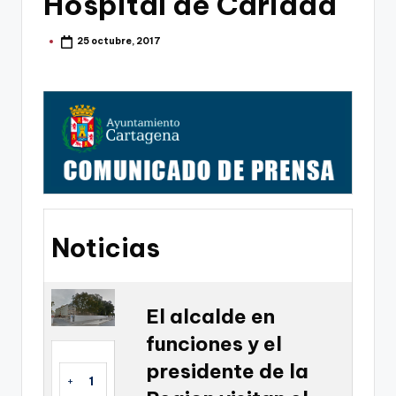
Hospital de Caridad
g
o
25 octubre, 2017
Publicado
por
n
o
v
a
-
F
C
Noticias
C
a
El alcalde en
r
funciones y el
t
presidente de la
a
+
1