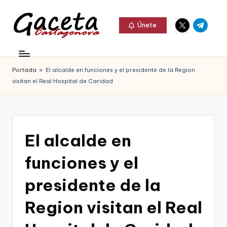
Elemento
Elemento
Saltar
Únete
del
del
al
G
menú
menú
Gaceta
contenido
a
Cartagonova,
Portada
»
El alcalde en funciones y el presidente de la Region
c
La
visitan el Real Hospital de Caridad
e
Web
t
que
a
te
El alcalde en
C
informa
funciones y el
a
de
r
presidente de la
Cartagena,
t
Region visitan el Real
FC
a
Cartagena,