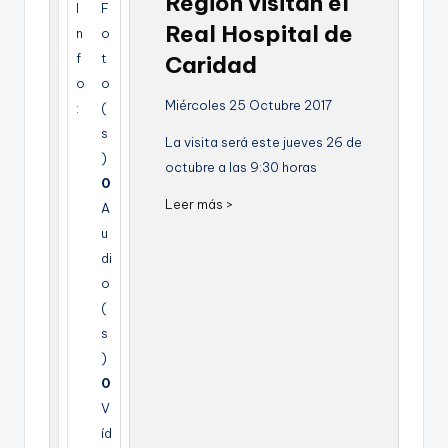
Region visitan el
I
F
g
Real Hospital de
n
o
e
f
t
Caridad
n
o
o
Miércoles 25 Octubre 2017
:
(
a
s
La visita será este jueves 26 de
)
octubre a las 9:30 horas
0
Leer más >
A
u
di
o
(
s
)
0
V
íd