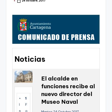
g
24 octubre, 2017
Publicado
por
o
n
o
v
a
-
Noticias
F
C
C
El alcalde en
a
funciones recibe al
r
nuevo director del
+
1
t
Museo Naval
I
F
a
n
o
Martes 24 Octubre 2017