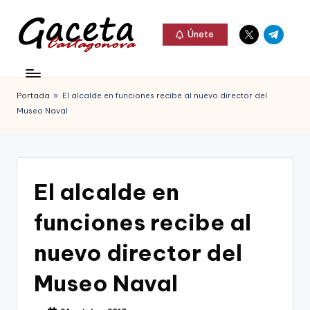
Elemento
Elemento
Saltar
Únete
del
del
al
G
menú
menú
Gaceta
contenido
a
Cartagonova,
Portada
»
El alcalde en funciones recibe al nuevo director del
c
La
Museo Naval
e
Web
t
que
a
te
El alcalde en
C
informa
funciones recibe al
a
de
r
nuevo director del
Cartagena,
t
Museo Naval
FC
a
Cartagena,