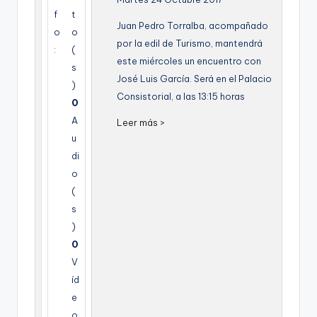
g
f
t
Juan Pedro Torralba, acompañado
o
o
e
por la edil de Turismo, mantendrá
:
(
n
este miércoles un encuentro con
s
José Luis García. Será en el Palacio
a
)
Consistorial, a las 13:15 horas
0
A
Leer más >
u
di
o
(
s
)
0
V
íd
e
o