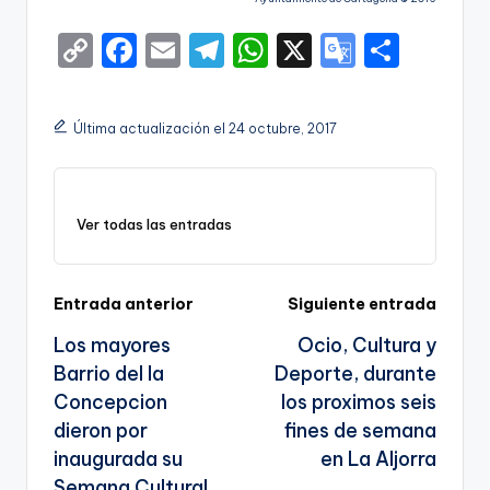
C
F
E
T
W
X
G
S
o
a
m
el
h
o
h
p
c
ai
e
a
o
ar
Última actualización el 24 octubre, 2017
y
e
l
gr
ts
gl
e
Li
b
a
A
e
n
o
m
p
Tr
Ver todas las entradas
k
o
p
a
k
n
Navegación
Entrada anterior
Siguiente entrada
sl
Los mayores
Ocio, Cultura y
de
a
Barrio del la
Deporte, durante
entradas
te
Concepcion
los proximos seis
dieron por
fines de semana
inaugurada su
en La Aljorra
Semana Cultural