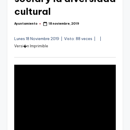
g
cultural
o
n
Ayuntamiento
18 noviembre, 2019
Publicado
o
por
v
V
A
Lunes 18 Noviembre 2019 | Visto: 88 veces |
|
�
u
Versi�n Imprimible
a
d
d
-
e
i
F
o
o
C
C
a
r
t
a