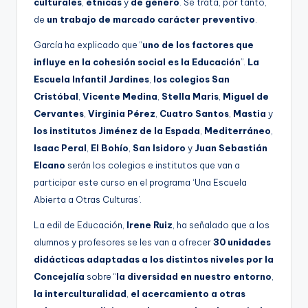
culturales
,
étnicas
y
de género
. Se trata, por tanto,
de
un trabajo de marcado carácter preventivo
.
García ha explicado que “
uno de los factores que
influye en la cohesión social es la Educación
”.
La
Escuela Infantil Jardines
,
los colegios San
Cristóbal
,
Vicente Medina
,
Stella Maris
,
Miguel de
Cervantes
,
Virginia Pérez
,
Cuatro Santos
,
Mastia
y
los institutos Jiménez de la Espada
,
Mediterráneo
,
Isaac Peral
,
El Bohío
,
San Isidoro
y
Juan Sebastián
Elcano
serán los colegios e institutos que van a
participar este curso en el programa ‘Una Escuela
Abierta a Otras Culturas’.
La edil de Educación,
Irene Ruiz
, ha señalado que a los
alumnos y profesores se les van a ofrecer
30 unidades
didácticas adaptadas a los distintos niveles por la
Concejalía
sobre “
la diversidad en nuestro entorno
,
la interculturalidad
,
el acercamiento a otras