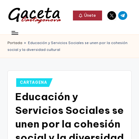
Elemento
Elemento
Saltar
Únete
del
del
al
G
menú
menú
Gaceta
contenido
a
Cartagonova,
Portada
»
Educación y Servicios Sociales se unen por la cohesión
c
La
social y la diversidad cultural
e
Web
t
que
a
te
Publicado
CARTAGENA
C
en
informa
Educación y
a
de
Servicios Sociales se
r
Cartagena,
t
unen por la cohesión
FC
a
social y la diversidad
Cartagena,