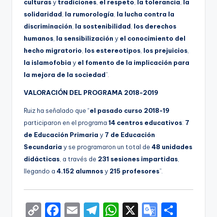
culturas
y
tradiciones
,
el respeto
,
la tolerancia
,
la
solidaridad
,
la rumorología
,
la lucha contra la
discriminación
,
la sostenibilidad
,
los derechos
humanos
,
la sensibilización
y
el conocimiento del
hecho migratorio
,
los estereotipos
,
los prejuicios
,
la islamofobia
y
el fomento de la implicación para
la mejora de la sociedad
”.
VALORACIÓN DEL PROGRAMA 2018-2019
Ruiz ha señalado que “
el pasado curso 2018-19
participaron en el programa
14 centros educativos
:
7
de Educación Primaria
y
7 de Educación
Secundaria
y se programaron un total de
48 unidades
didácticas
, a través de
231 sesiones impartidas
,
llegando a
4.152 alumnos
y
215 profesores
”.
C
F
E
T
W
X
G
S