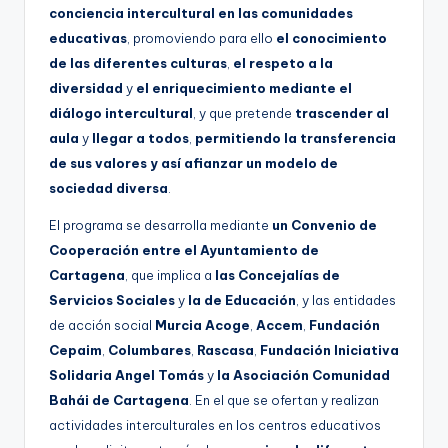
conciencia intercultural en las comunidades
educativas
, promoviendo para ello
el conocimiento
de las diferentes culturas
,
el respeto a la
diversidad
y
el enriquecimiento mediante el
diálogo intercultural
, y que pretende
trascender al
aula
y
llegar a todos
,
permitiendo la transferencia
de sus valores y así afianzar un modelo de
sociedad diversa
.
El programa se desarrolla mediante
un Convenio de
Cooperación entre el Ayuntamiento de
Cartagena
, que implica a
las Concejalías de
Servicios Sociales
y
la de Educación
, y las entidades
de acción social
Murcia Acoge
,
Accem
,
Fundación
Cepaim
,
Columbares
,
Rascasa
,
Fundación Iniciativa
Solidaria Angel Tomás
y
la Asociación Comunidad
Bahái de Cartagena
. En el que se ofertan y realizan
actividades interculturales en los centros educativos