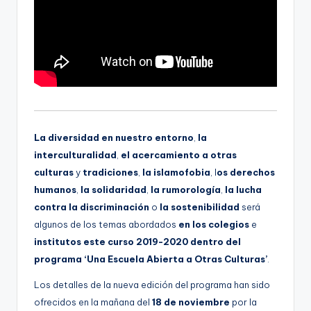
g
e
n
a
La diversidad en nuestro entorno
,
la
interculturalidad
,
el acercamiento a otras
culturas
y
tradiciones
,
la islamofobia
, l
os derechos
humanos
,
la solidaridad
,
la rumorología
,
la lucha
contra la discriminación
o
la sostenibilidad
será
algunos de los temas abordados
en los colegios
e
institutos este curso 2019-2020 dentro del
programa ‘Una Escuela Abierta a Otras Culturas’
.
Los detalles de la nueva edición del programa han sido
ofrecidos en la mañana del
18 de noviembre
por la