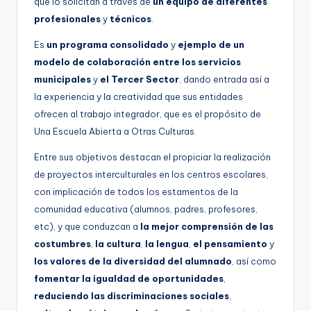
que lo solicitan a través de
un equipo de diferentes
profesionales
y
técnicos
.
Es
un programa consolidado
y
ejemplo de un
modelo de colaboración entre los servicios
municipales
y
el Tercer Sector
, dando entrada así a
la experiencia y la creatividad que sus entidades
ofrecen al trabajo integrador, que es el propósito de
Una Escuela Abierta a Otras Culturas.
Entre sus objetivos destacan el propiciar la realización
de proyectos interculturales en los centros escolares,
con implicación de todos los estamentos de la
comunidad educativa (alumnos, padres, profesores,
etc), y que conduzcan a
la mejor comprensión de las
costumbres
,
la cultura
,
la lengua
,
el pensamiento
y
los valores de la diversidad del alumnado
, así como
fomentar la igualdad de oportunidades
,
reduciendo las discriminaciones sociales
,