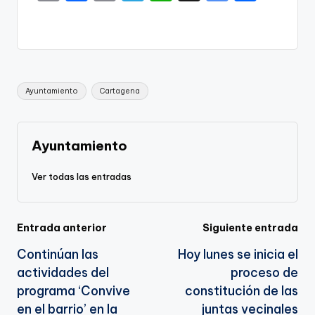
o
a
m
el
h
o
h
p
c
ai
e
a
o
ar
y
e
l
gr
ts
gl
e
Li
b
a
A
e
Etiquetas:
Ayuntamiento
Cartagena
n
o
m
p
Tr
k
o
p
a
k
n
Ayuntamiento
sl
Ver todas las entradas
a
te
Navegación
Entrada anterior
Siguiente entrada
Continúan las
Hoy lunes se inicia el
de
actividades del
proceso de
entradas
programa ‘Convive
constitución de las
en el barrio’ en la
juntas vecinales