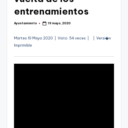
g
entrenamientos
o
n
Ayuntamiento
19 mayo, 2020
Publicado
o
por
v
V
Martes 19 Mayo 2020 | Visto: 54 veces |
| Versi�n
�
Imprimible
a
d
-
e
F
o
C
C
a
r
t
a