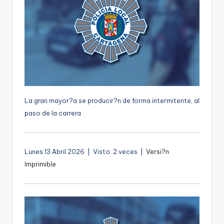
g
e
n
a
La gran mayor?a se producir?n de forma intermitente, al
paso de la carrera
Lunes 13 Abril 2026 | Visto: 2 veces |
Versi?n
Imprimible