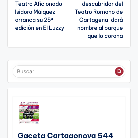
entradas
Teatro Aficionado
descubridor del
Isidoro Máiquez
Teatro Romano de
arranca su 25ª
Cartagena, dará
edición en El Luzzy
nombre al parque
que lo corona
Gaceta Cartagonova 544