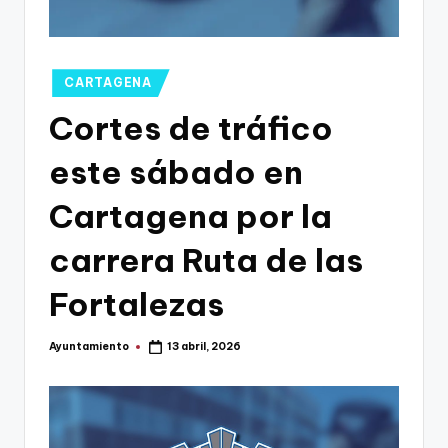
g
o
n
Publicado
CARTAGENA
o
en
Cortes de tráfico
v
este sábado en
a
-
Cartagena por la
F
carrera Ruta de las
C
Fortalezas
C
a
Ayuntamiento
13 abril, 2026
Publicado
r
por
t
a