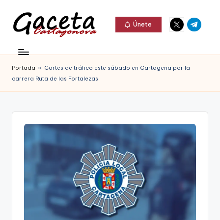
Elemento
Elemento
Saltar
Únete
del
del
al
G
menú
menú
Gaceta
contenido
a
Cartagonova,
Portada
»
Cortes de tráfico este sábado en Cartagena por la
c
La
carrera Ruta de las Fortalezas
e
Web
t
que
a
te
C
informa
a
de
r
Cartagena,
t
FC
a
Cartagena,