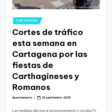
g
o
n
Publicado
CARTAGENA
o
en
Cortes de tráfico
v
esta semana en
a
-
Cartagena por las
F
fiestas de
C
Carthagineses y
C
a
Romanos
r
Ayuntamiento
23 septiembre, 2025
t
Publicado
por
a
Las medidas afectan al estacionamiento y circulaci?n