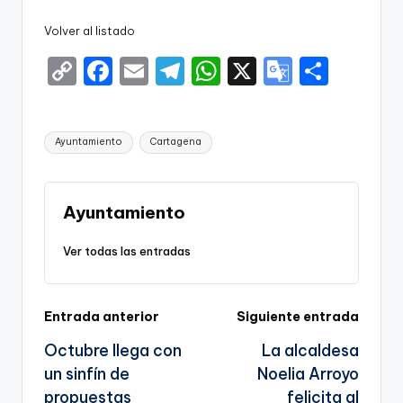
Volver al listado
C
F
E
T
W
X
G
S
o
a
m
el
h
o
h
p
c
ai
e
a
o
ar
Etiquetas:
Ayuntamiento
Cartagena
y
e
l
gr
ts
gl
e
Li
b
a
A
e
n
o
m
p
Tr
Ayuntamiento
k
o
p
a
Ver todas las entradas
k
n
sl
Navegación
Entrada anterior
Siguiente entrada
a
Octubre llega con
La alcaldesa
te
de
un sinfín de
Noelia Arroyo
entradas
propuestas
felicita al