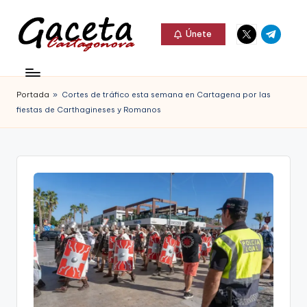
Elemento
Elemento
Saltar
Únete
del
del
al
G
menú
menú
Gaceta
contenido
a
Cartagonova,
Portada
»
Cortes de tráfico esta semana en Cartagena por las
c
La
fiestas de Carthagineses y Romanos
e
Web
t
que
a
te
C
informa
a
de
r
Cartagena,
t
FC
a
Cartagena,