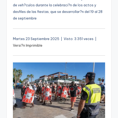
g
de veh?culos durante la celebraci?n de los actos y
desfiles de las fiestas, que se desarrollar?n del 19 al 28
e
de septiembre
n
a
Martes 23 Septiembre 2025 | Visto: 3.351 veces |
Versi?n Imprimible