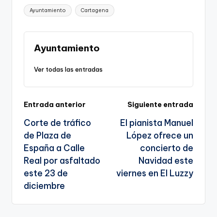
p
c
ai
e
a
o
ar
Etiquetas:
Ayuntamiento
Cartagena
y
e
l
gr
ts
gl
e
Li
b
a
A
e
n
o
m
p
Tr
Ayuntamiento
k
o
p
a
Ver todas las entradas
k
n
sl
Navegación
Entrada anterior
Siguiente entrada
a
Corte de tráfico
El pianista Manuel
te
de
de Plaza de
López ofrece un
entradas
España a Calle
concierto de
Real por asfaltado
Navidad este
este 23 de
viernes en El Luzzy
diciembre