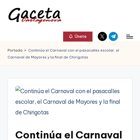
Saltar
al
G
Gaceta
Elemento
Elemento
contenido
a
Únete
Cartagonova,
del
del
c
menú
menú
La
Portada
»
Continúa el Carnaval con el pasacalles escolar, el
e
Carnaval de Mayores y la final de Chirigotas
Web
t
que
a
te
C
informa
a
de
r
Cartagena,
t
FC
a
Continúa el Carnaval
Cartagena,