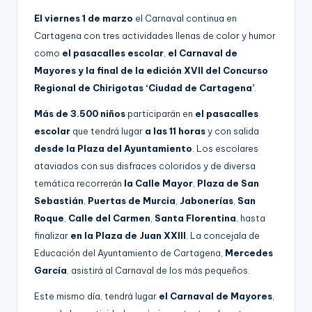
g
El viernes 1 de marzo
el Carnaval continua en
e
Cartagena con tres actividades llenas de color y humor
como
el pasacalles escolar
,
el Carnaval de
n
Mayores
y la final de la edición XVII del Concurso
a
Regional de Chirigotas ‘Ciudad de Cartagena’
.
Más de 3.500 niños
participarán en
el pasacalles
escolar
que tendrá lugar
a las 11 horas
y con salida
desde la Plaza del Ayuntamiento
. Los escolares
ataviados con sus disfraces coloridos y de diversa
temática recorrerán
la Calle Mayor
,
Plaza de San
Sebastián
,
Puertas de Murcia
,
Jabonerías
,
San
Roque
,
Calle del Carmen
,
Santa Florentina
, hasta
finalizar
en la Plaza de Juan XXIII
. La concejala de
Educación del Ayuntamiento de Cartagena,
Mercedes
García
, asistirá al Carnaval de los más pequeños.
Este mismo día, tendrá lugar
el Carnaval de Mayores
,