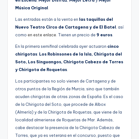
en Escena
,
Mejor Disfraz
,
Mejor Letra
y
Mejor
Música Original
.
Las entradas están a la venta en
las taquillas del
Nuevo Teatro Circo de Cartagena
y de El Batel
, así
como
en este enlace
. Tienen un precio de
9 euros
.
En la primera semifinal celebrada ayer actuaron
cinco
chirigotas
:
Los Robinsones de la Isla, Chirigota del
Soto, Los Singuangos, Chirigota Cabezo de Torres
y Chirigota de Roquetas
.
Los participantes no solo vienen de Cartagena y de
otros puntos de la Región de Murcia, sino que también
acuden chirigotas de otras zonas de España. Es el caso
de la Chirigota del Soto, que procede de Albox
(Almería) y de la Chirigota de Roquetas, que viene de la
localidad almeriense de Roquetas de Mar. Además,
cabe destacar la presencia de la Chirigota Cabezo de
Torres, que ya es veterana en el concurso, puesto que