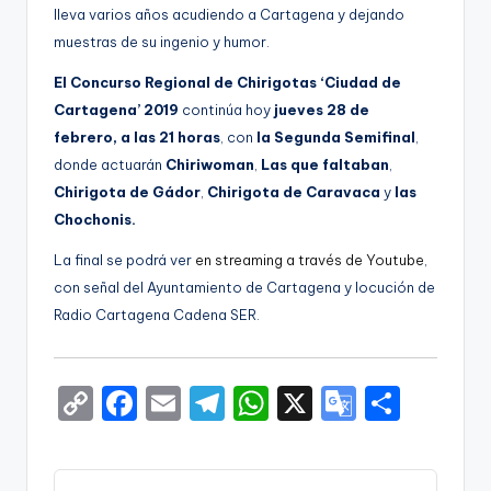
lleva varios años acudiendo a Cartagena y dejando
muestras de su ingenio y humor.
El Concurso Regional de Chirigotas ‘Ciudad de
Cartagena’ 2019
continúa hoy
jueves 28 de
febrero,
a las 21 horas
, con
la Segunda Semifinal
,
donde actuarán
Chiriwoman
,
Las que faltaban
,
Chirigota de Gádor
,
Chirigota de Caravaca
y
las
Chochonis.
La final
se podrá ver
en streaming a través de Youtube
,
con señal del Ayuntamiento de Cartagena y locución de
Radio Cartagena Cadena SER.
C
F
E
T
W
X
G
S
o
a
m
el
h
o
h
p
c
ai
e
a
o
ar