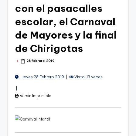
g
con el pasacalles
o
escolar, el Carnaval
n
o
de Mayores y la final
v
de Chirigotas
a
-
28 febrero, 2019
Publicado
por
F
Jueves 28 Febrero 2019 |
Visto: 13 veces
C
|
C
Versin Imprimible
a
r
t
a