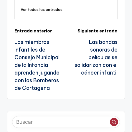
y
e
l
gr
ts
gl
e
Ver todas las entradas
Li
b
a
A
e
n
o
m
p
Tr
k
o
p
a
Navegación
Entrada anterior
Siguiente entrada
k
n
Los miembros
Las bandas
de
sl
infantiles del
sonoras de
entradas
Consejo Municipal
películas se
a
de la Infancia
solidarizan con el
te
aprenden jugando
cáncer infantil
con los Bomberos
de Cartagena