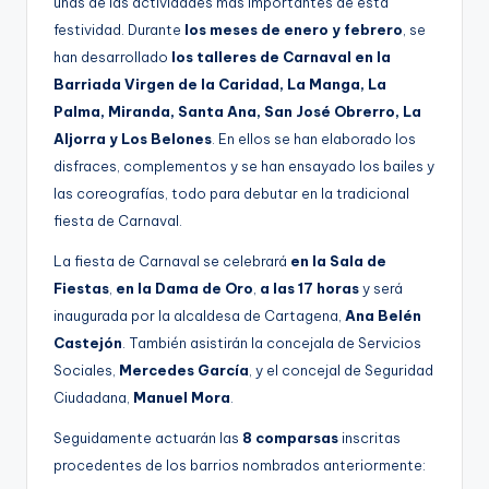
unas de las actividades más importantes de esta
festividad. Durante
los meses de enero y febrero
, se
han desarrollado
los talleres de Carnaval
en la
Barriada Virgen de la Caridad, La Manga, La
Palma, Miranda, Santa Ana, San José Obrerro, La
Aljorra y Los Belones
. En ellos se han elaborado los
disfraces, complementos y se han ensayado los bailes y
las coreografías, todo para debutar en la tradicional
fiesta de Carnaval.
La fiesta de Carnaval se celebrará
en la Sala de
Fiestas
,
en la Dama de Oro
,
a las 17 horas
y será
inaugurada por la alcaldesa de Cartagena,
Ana Belén
Castejón
. También asistirán la concejala de Servicios
Sociales,
Mercedes García
, y el concejal de Seguridad
Ciudadana,
Manuel Mora
.
Seguidamente actuarán las
8 comparsas
inscritas
procedentes de los barrios nombrados anteriormente: